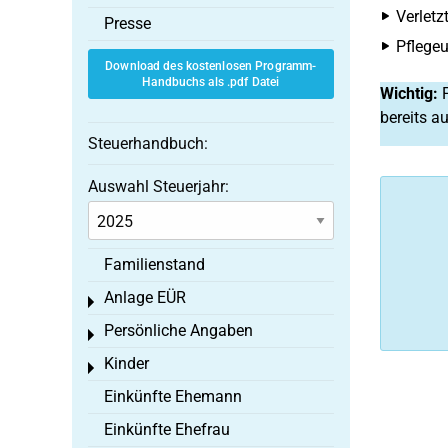
Verletz
Presse
Pflegeu
Download des kostenlosen Programm-
Handbuchs als .pdf Datei
Wichtig:
P
bereits a
Steuerhandbuch:
Auswahl Steuerjahr:
Familienstand
Anlage EÜR
Toggle menu
Persönliche Angaben
Toggle menu
Kinder
Toggle menu
Einkünfte Ehemann
Einkünfte Ehefrau