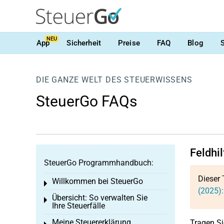
NEU
App
Sicherheit
Preise
FAQ
Blog
DIE GANZE WELT DES STEUERWISSENS
SteuerGo FAQs
Feldhil
SteuerGo Programmhandbuch:
Dieser 
Willkommen bei SteuerGo
Toggle menu
(2025):
Übersicht: So verwalten Sie
Toggle menu
Ihre Steuerfälle
Meine Steuererklärung
Tragen Si