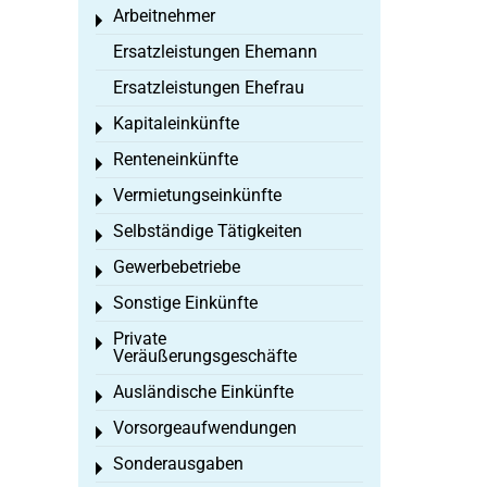
Arbeitnehmer
Toggle menu
Ersatzleistungen Ehemann
Ersatzleistungen Ehefrau
Kapitaleinkünfte
Toggle menu
Renteneinkünfte
Toggle menu
Vermietungseinkünfte
Toggle menu
Selbständige Tätigkeiten
Toggle menu
Gewerbebetriebe
Toggle menu
Sonstige Einkünfte
Toggle menu
Private
Toggle menu
Veräußerungsgeschäfte
Ausländische Einkünfte
Toggle menu
Vorsorgeaufwendungen
Toggle menu
Sonderausgaben
Toggle menu