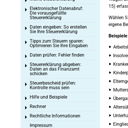
Toggle menu
15) erfas
Elektronischer Datenabruf:
Toggle menu
Die vorausgefüllte
Steuererklärung
Wählen Si
eigene Be
Daten eingeben: So erstellen
Toggle menu
Sie Ihre Steuererklärung
Beispiele
Tipps zum Steuern sparen:
Toggle menu
Optimieren Sie Ihre Eingaben
Arbeits
Daten prüfen: Fehler finden
Insolve
Toggle menu
Kranken
Steuererklärung abgeben:
Toggle menu
Daten an das Finanzamt
Kinder
schicken
Elterng
Steuerbescheid prüfen:
Toggle menu
Kontrolle muss sein
Mutters
Hilfe und Beispiele
Überga
Toggle menu
Rechner
Alters
Toggle menu
Unterha
Rechtliche Informationen
Toggle menu
Einglie
Impressum