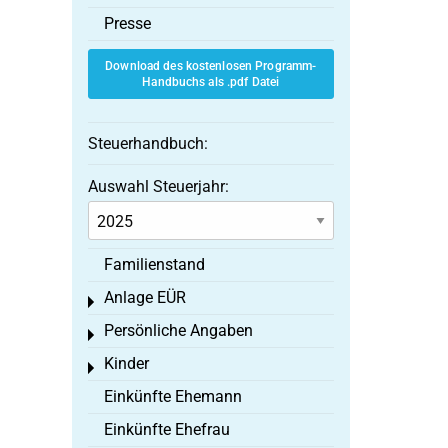
Presse
Download des kostenlosen Programm-
Handbuchs als .pdf Datei
Steuerhandbuch:
Auswahl Steuerjahr:
Familienstand
Anlage EÜR
Toggle menu
Persönliche Angaben
Toggle menu
Kinder
Toggle menu
Einkünfte Ehemann
Einkünfte Ehefrau