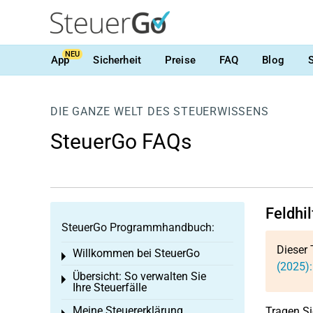
NEU
App
Sicherheit
Preise
FAQ
Blog
DIE GANZE WELT DES STEUERWISSENS
SteuerGo FAQs
Feldhi
SteuerGo Programmhandbuch:
Dieser 
Willkommen bei SteuerGo
Toggle menu
(2025)
Übersicht: So verwalten Sie
Toggle menu
Ihre Steuerfälle
Meine Steuererklärung
Tragen Si