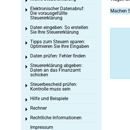
Toggle menu
Elektronischer Datenabruf:
Toggle menu
Machen S
Die vorausgefüllte
Steuererklärung
Daten eingeben: So erstellen
Toggle menu
Sie Ihre Steuererklärung
Tipps zum Steuern sparen:
Toggle menu
Optimieren Sie Ihre Eingaben
Daten prüfen: Fehler finden
Toggle menu
Steuererklärung abgeben:
Toggle menu
Daten an das Finanzamt
schicken
Steuerbescheid prüfen:
Toggle menu
Kontrolle muss sein
Hilfe und Beispiele
Toggle menu
Rechner
Toggle menu
Rechtliche Informationen
Toggle menu
Impressum