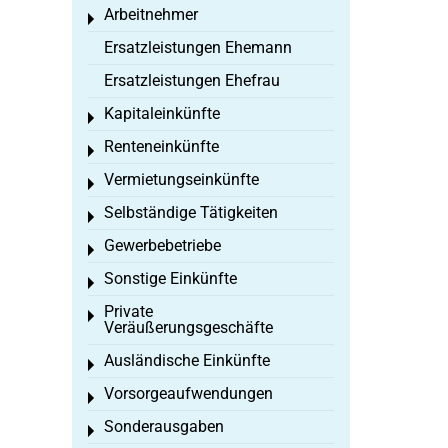
Arbeitnehmer
Toggle menu
Ersatzleistungen Ehemann
Ersatzleistungen Ehefrau
Kapitaleinkünfte
Toggle menu
Renteneinkünfte
Toggle menu
Vermietungseinkünfte
Toggle menu
Selbständige Tätigkeiten
Toggle menu
Gewerbebetriebe
Toggle menu
Sonstige Einkünfte
Toggle menu
Private
Toggle menu
Veräußerungsgeschäfte
Ausländische Einkünfte
Toggle menu
Vorsorgeaufwendungen
Toggle menu
Sonderausgaben
Toggle menu