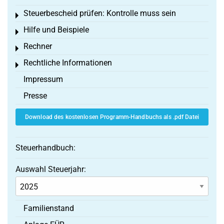
Steuerbescheid prüfen: Kontrolle muss sein
Toggle menu
Hilfe und Beispiele
Toggle menu
Rechner
Toggle menu
Rechtliche Informationen
Toggle menu
Impressum
Presse
Download des kostenlosen Programm-Handbuchs als .pdf Datei
Steuerhandbuch:
Auswahl Steuerjahr:
Familienstand