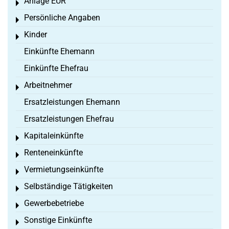
Anlage EÜR
Toggle menu
Persönliche Angaben
Toggle menu
Kinder
Toggle menu
Einkünfte Ehemann
Einkünfte Ehefrau
Arbeitnehmer
Toggle menu
Ersatzleistungen Ehemann
Ersatzleistungen Ehefrau
Kapitaleinkünfte
Toggle menu
Renteneinkünfte
Toggle menu
Vermietungseinkünfte
Toggle menu
Selbständige Tätigkeiten
Toggle menu
Gewerbebetriebe
Toggle menu
Sonstige Einkünfte
Toggle menu