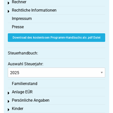
Rechner
Toggle menu
Rechtliche Informationen
Toggle menu
Impressum
Presse
Download des kostenlosen Programm-Handbuchs als .pdf Datei
Steuerhandbuch:
Auswahl Steuerjahr:
Familienstand
Anlage EÜR
Toggle menu
Persönliche Angaben
Toggle menu
Kinder
Toggle menu