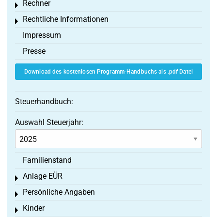
Rechner
Toggle menu
Rechtliche Informationen
Toggle menu
Impressum
Presse
Download des kostenlosen Programm-Handbuchs als .pdf Datei
Steuerhandbuch:
Auswahl Steuerjahr:
Familienstand
Anlage EÜR
Toggle menu
Persönliche Angaben
Toggle menu
Kinder
Toggle menu