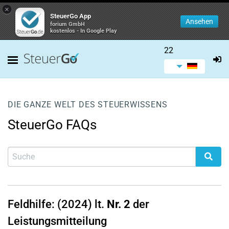
×
SteuerGo App
Ansehen
forium GmbH
kostenlos - In Google Play
22
DIE GANZE WELT DES STEUERWISSENS
SteuerGo FAQs
Feldhilfe: (2024) lt.
Nr. 2
der
Leistungsmitteilung