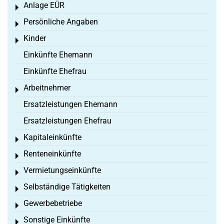
Anlage EÜR
Toggle menu
Persönliche Angaben
Toggle menu
Kinder
Toggle menu
Einkünfte Ehemann
Einkünfte Ehefrau
Arbeitnehmer
Toggle menu
Ersatzleistungen Ehemann
Ersatzleistungen Ehefrau
Kapitaleinkünfte
Toggle menu
Renteneinkünfte
Toggle menu
Vermietungseinkünfte
Toggle menu
Selbständige Tätigkeiten
Toggle menu
Gewerbebetriebe
Toggle menu
Sonstige Einkünfte
Toggle menu