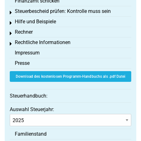
Finanzamt schicken
Steuerbescheid prüfen: Kontrolle muss sein
Toggle menu
Hilfe und Beispiele
Toggle menu
Rechner
Toggle menu
Rechtliche Informationen
Toggle menu
Impressum
Presse
Download des kostenlosen Programm-Handbuchs als .pdf Datei
Steuerhandbuch:
Auswahl Steuerjahr:
Familienstand