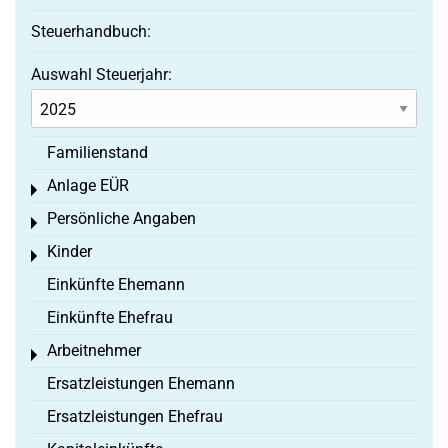
Steuerhandbuch:
Auswahl Steuerjahr:
Familienstand
Anlage EÜR
Toggle menu
Persönliche Angaben
Toggle menu
Kinder
Toggle menu
Einkünfte Ehemann
Einkünfte Ehefrau
Arbeitnehmer
Toggle menu
Ersatzleistungen Ehemann
Ersatzleistungen Ehefrau