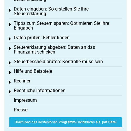
Daten eingeben: So erstellen Sie Ihre
Toggle menu
Steuererklärung
Tipps zum Steuern sparen: Optimieren Sie Ihre
Toggle menu
Eingaben
Daten prüfen: Fehler finden
Toggle menu
Steuererklärung abgeben: Daten an das
Toggle menu
Finanzamt schicken
Steuerbescheid prüfen: Kontrolle muss sein
Toggle menu
Hilfe und Beispiele
Toggle menu
Rechner
Toggle menu
Rechtliche Informationen
Toggle menu
Impressum
Presse
Download des kostenlosen Programm-Handbuchs als .pdf Datei