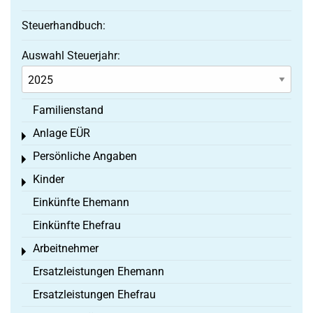
Steuerhandbuch:
Auswahl Steuerjahr:
Familienstand
Anlage EÜR
Toggle menu
Persönliche Angaben
Toggle menu
Kinder
Toggle menu
Einkünfte Ehemann
Einkünfte Ehefrau
Arbeitnehmer
Toggle menu
Ersatzleistungen Ehemann
Ersatzleistungen Ehefrau