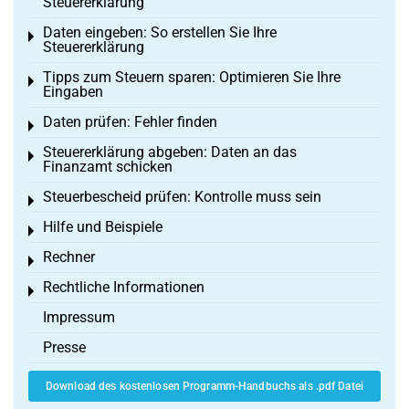
Steuererklärung
Daten eingeben: So erstellen Sie Ihre
Toggle menu
Steuererklärung
Tipps zum Steuern sparen: Optimieren Sie Ihre
Toggle menu
Eingaben
Daten prüfen: Fehler finden
Toggle menu
Steuererklärung abgeben: Daten an das
Toggle menu
Finanzamt schicken
Steuerbescheid prüfen: Kontrolle muss sein
Toggle menu
Hilfe und Beispiele
Toggle menu
Rechner
Toggle menu
Rechtliche Informationen
Toggle menu
Impressum
Presse
Download des kostenlosen Programm-Handbuchs als .pdf Datei