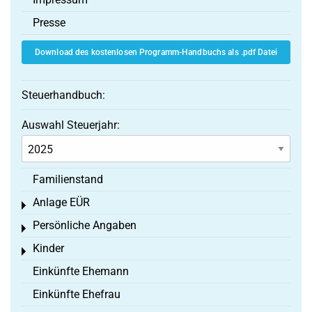
Presse
Download des kostenlosen Programm-Handbuchs als .pdf Datei
Steuerhandbuch:
Auswahl Steuerjahr:
Familienstand
Anlage EÜR
Toggle menu
Persönliche Angaben
Toggle menu
Kinder
Toggle menu
Einkünfte Ehemann
Einkünfte Ehefrau