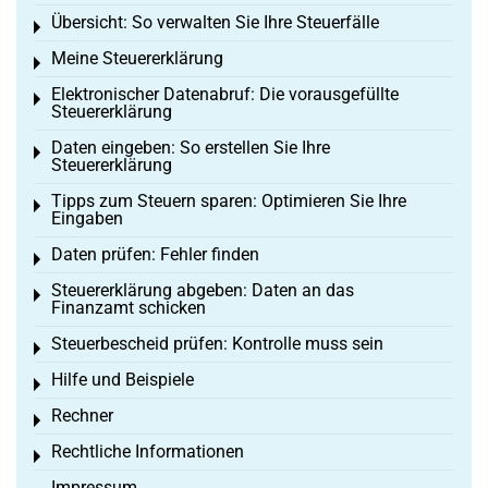
Übersicht: So verwalten Sie Ihre Steuerfälle
Toggle menu
Meine Steuererklärung
Toggle menu
Elektronischer Datenabruf: Die vorausgefüllte
Toggle menu
Steuererklärung
Daten eingeben: So erstellen Sie Ihre
Toggle menu
Steuererklärung
Tipps zum Steuern sparen: Optimieren Sie Ihre
Toggle menu
Eingaben
Daten prüfen: Fehler finden
Toggle menu
Steuererklärung abgeben: Daten an das
Toggle menu
Finanzamt schicken
Steuerbescheid prüfen: Kontrolle muss sein
Toggle menu
Hilfe und Beispiele
Toggle menu
Rechner
Toggle menu
Rechtliche Informationen
Toggle menu
Impressum