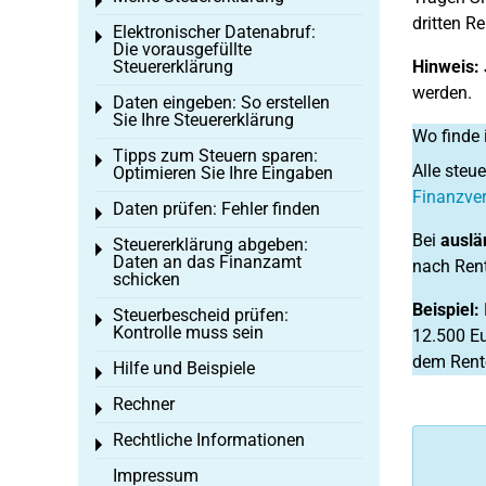
Toggle menu
dritten R
Elektronischer Datenabruf:
Toggle menu
Die vorausgefüllte
Steuererklärung
Hinweis:
werden.
Daten eingeben: So erstellen
Toggle menu
Sie Ihre Steuererklärung
Wo finde
Tipps zum Steuern sparen:
Toggle menu
Alle steu
Optimieren Sie Ihre Eingaben
Finanzve
Daten prüfen: Fehler finden
Toggle menu
Bei
auslä
Steuererklärung abgeben:
Toggle menu
Daten an das Finanzamt
nach Rent
schicken
Beispiel:
Steuerbescheid prüfen:
Toggle menu
Kontrolle muss sein
12.500 Eu
dem Rente
Hilfe und Beispiele
Toggle menu
Rechner
Toggle menu
Rechtliche Informationen
Toggle menu
Impressum