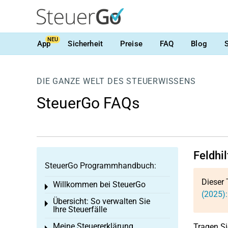
NEU
App
Sicherheit
Preise
FAQ
Blog
DIE GANZE WELT DES STEUERWISSENS
SteuerGo FAQs
Feldhi
SteuerGo Programmhandbuch:
Dieser 
Willkommen bei SteuerGo
Toggle menu
(2025)
Übersicht: So verwalten Sie
Toggle menu
Ihre Steuerfälle
Meine Steuererklärung
Tragen Si