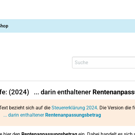
Shop
lfe: (2024)
... darin enthaltener
Rentenanpass
Text bezieht sich auf die
Steuererklärung 2024
. Die Version die f
:
... darin enthaltener
Rentenanpassungsbetrag
e hier den
Rentenanpassungsbetrag
ein. Dabei handelt es sic