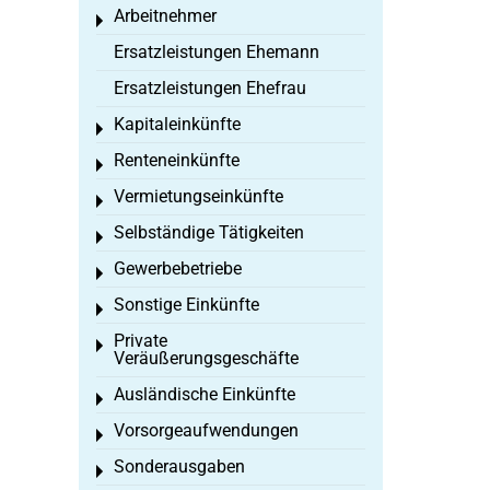
Arbeitnehmer
Toggle menu
Ersatzleistungen Ehemann
Ersatzleistungen Ehefrau
Kapitaleinkünfte
Toggle menu
Renteneinkünfte
Toggle menu
Vermietungseinkünfte
Toggle menu
Selbständige Tätigkeiten
Toggle menu
Gewerbebetriebe
Toggle menu
Sonstige Einkünfte
Toggle menu
Private
Toggle menu
Veräußerungsgeschäfte
Ausländische Einkünfte
Toggle menu
Vorsorgeaufwendungen
Toggle menu
Sonderausgaben
Toggle menu