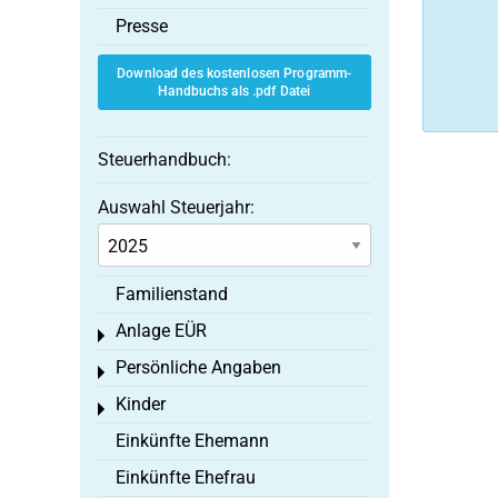
Presse
Download des kostenlosen Programm-
Handbuchs als .pdf Datei
Steuerhandbuch:
Auswahl Steuerjahr:
Familienstand
Anlage EÜR
Toggle menu
Persönliche Angaben
Toggle menu
Kinder
Toggle menu
Einkünfte Ehemann
Einkünfte Ehefrau