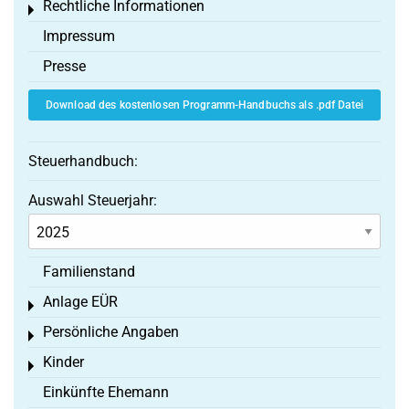
Rechtliche Informationen
Toggle menu
Impressum
Presse
Download des kostenlosen Programm-Handbuchs als .pdf Datei
Steuerhandbuch:
Auswahl Steuerjahr:
Familienstand
Anlage EÜR
Toggle menu
Persönliche Angaben
Toggle menu
Kinder
Toggle menu
Einkünfte Ehemann