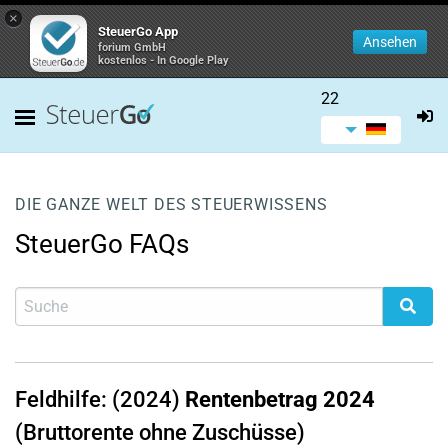
×
SteuerGo App
Ansehen
forium GmbH
kostenlos - In Google Play
22
DIE GANZE WELT DES STEUERWISSENS
SteuerGo FAQs
Feldhilfe: (2024)
Rentenbetrag 2024
(Bruttorente ohne Zuschüsse)