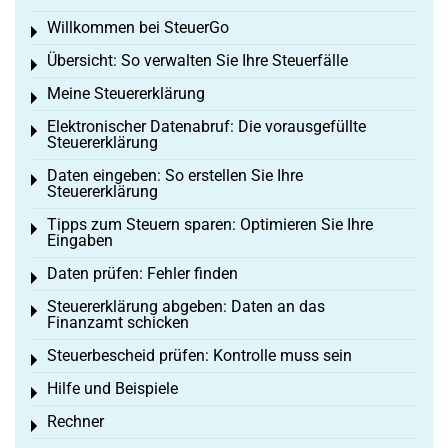
Willkommen bei SteuerGo
Toggle menu
Übersicht: So verwalten Sie Ihre Steuerfälle
Toggle menu
Meine Steuererklärung
Toggle menu
Elektronischer Datenabruf: Die vorausgefüllte
Toggle menu
Steuererklärung
Daten eingeben: So erstellen Sie Ihre
Toggle menu
Steuererklärung
Tipps zum Steuern sparen: Optimieren Sie Ihre
Toggle menu
Eingaben
Daten prüfen: Fehler finden
Toggle menu
Steuererklärung abgeben: Daten an das
Toggle menu
Finanzamt schicken
Steuerbescheid prüfen: Kontrolle muss sein
Toggle menu
Hilfe und Beispiele
Toggle menu
Rechner
Toggle menu