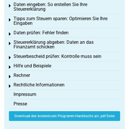
Daten eingeben: So erstellen Sie Ihre
Toggle menu
Steuererklärung
Tipps zum Steuern sparen: Optimieren Sie Ihre
Toggle menu
Eingaben
Daten prüfen: Fehler finden
Toggle menu
Steuererklärung abgeben: Daten an das
Toggle menu
Finanzamt schicken
Steuerbescheid prüfen: Kontrolle muss sein
Toggle menu
Hilfe und Beispiele
Toggle menu
Rechner
Toggle menu
Rechtliche Informationen
Toggle menu
Impressum
Presse
Download des kostenlosen Programm-Handbuchs als .pdf Datei