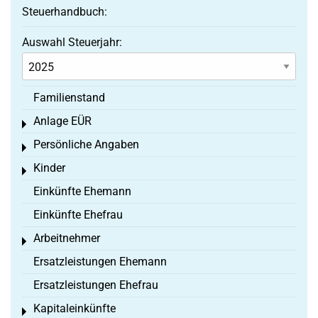
Steuerhandbuch:
Auswahl Steuerjahr:
Familienstand
Anlage EÜR
Toggle menu
Persönliche Angaben
Toggle menu
Kinder
Toggle menu
Einkünfte Ehemann
Einkünfte Ehefrau
Arbeitnehmer
Toggle menu
Ersatzleistungen Ehemann
Ersatzleistungen Ehefrau
Kapitaleinkünfte
Toggle menu