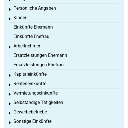
Toggle menu
Persönliche Angaben
Toggle menu
Kinder
Toggle menu
Einkünfte Ehemann
Einkünfte Ehefrau
Arbeitnehmer
Toggle menu
Ersatzleistungen Ehemann
Ersatzleistungen Ehefrau
Kapitaleinkünfte
Toggle menu
Renteneinkünfte
Toggle menu
Vermietungseinkünfte
Toggle menu
Selbständige Tätigkeiten
Toggle menu
Gewerbebetriebe
Toggle menu
Sonstige Einkünfte
Toggle menu