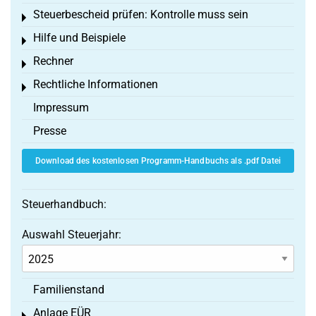
Steuerbescheid prüfen: Kontrolle muss sein
Toggle menu
Hilfe und Beispiele
Toggle menu
Rechner
Toggle menu
Rechtliche Informationen
Toggle menu
Impressum
Presse
Download des kostenlosen Programm-Handbuchs als .pdf Datei
Steuerhandbuch:
Auswahl Steuerjahr:
Familienstand
Anlage EÜR