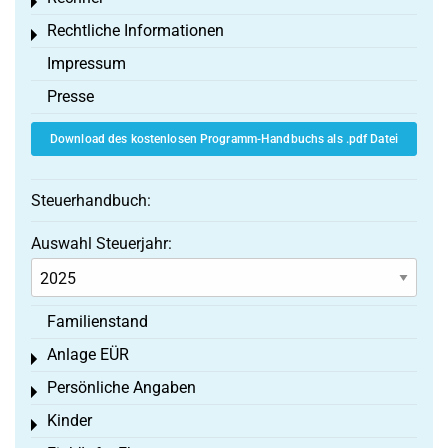
Toggle menu
Rechtliche Informationen
Toggle menu
Impressum
Presse
Download des kostenlosen Programm-Handbuchs als .pdf Datei
Steuerhandbuch:
Auswahl Steuerjahr:
Familienstand
Anlage EÜR
Toggle menu
Persönliche Angaben
Toggle menu
Kinder
Toggle menu