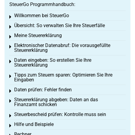
SteuerGo Programmhandbuch:
Willkommen bei SteuerGo
Toggle menu
Übersicht: So verwalten Sie Ihre Steuerfälle
Toggle menu
Meine Steuererklärung
Toggle menu
Elektronischer Datenabruf: Die vorausgefüllte
Toggle menu
Steuererklärung
Daten eingeben: So erstellen Sie Ihre
Toggle menu
Steuererklärung
Tipps zum Steuern sparen: Optimieren Sie Ihre
Toggle menu
Eingaben
Daten prüfen: Fehler finden
Toggle menu
Steuererklärung abgeben: Daten an das
Toggle menu
Finanzamt schicken
Steuerbescheid prüfen: Kontrolle muss sein
Toggle menu
Hilfe und Beispiele
Toggle menu
Rechner