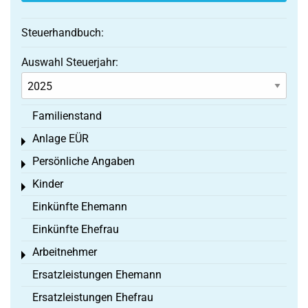
Steuerhandbuch:
Auswahl Steuerjahr:
Familienstand
Anlage EÜR
Toggle menu
Persönliche Angaben
Toggle menu
Kinder
Toggle menu
Einkünfte Ehemann
Einkünfte Ehefrau
Arbeitnehmer
Toggle menu
Ersatzleistungen Ehemann
Ersatzleistungen Ehefrau