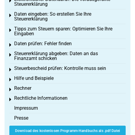
Toggle menu
Steuererklärung
Daten eingeben: So erstellen Sie Ihre
Toggle menu
Steuererklärung
Tipps zum Steuern sparen: Optimieren Sie Ihre
Toggle menu
Eingaben
Daten prüfen: Fehler finden
Toggle menu
Steuererklärung abgeben: Daten an das
Toggle menu
Finanzamt schicken
Steuerbescheid prüfen: Kontrolle muss sein
Toggle menu
Hilfe und Beispiele
Toggle menu
Rechner
Toggle menu
Rechtliche Informationen
Toggle menu
Impressum
Presse
Download des kostenlosen Programm-Handbuchs als .pdf Datei