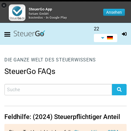
×
SteuerGo App
Ansehen
forium GmbH
kostenlos - In Google Play
22
DIE GANZE WELT DES STEUERWISSENS
SteuerGo FAQs
Feldhilfe: (2024) Steuerpflichtiger Anteil