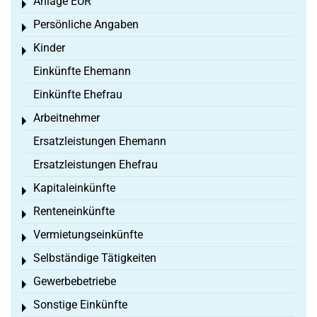
Anlage EÜR
Toggle menu
Persönliche Angaben
Toggle menu
Kinder
Toggle menu
Einkünfte Ehemann
Einkünfte Ehefrau
Arbeitnehmer
Toggle menu
Ersatzleistungen Ehemann
Ersatzleistungen Ehefrau
Kapitaleinkünfte
Toggle menu
Renteneinkünfte
Toggle menu
Vermietungseinkünfte
Toggle menu
Selbständige Tätigkeiten
Toggle menu
Gewerbebetriebe
Toggle menu
Sonstige Einkünfte
Toggle menu