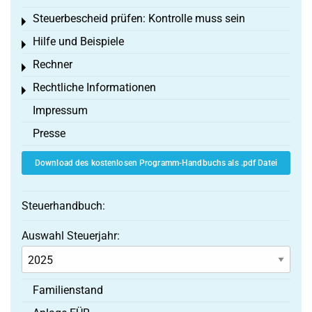
Steuerbescheid prüfen: Kontrolle muss sein
Toggle menu
Hilfe und Beispiele
Toggle menu
Rechner
Toggle menu
Rechtliche Informationen
Toggle menu
Impressum
Presse
Download des kostenlosen Programm-Handbuchs als .pdf Datei
Steuerhandbuch:
Auswahl Steuerjahr:
Familienstand