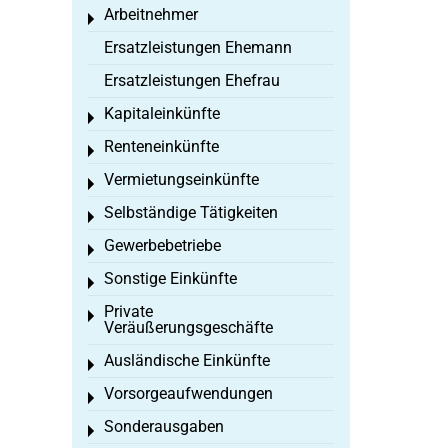
Arbeitnehmer
Toggle menu
Ersatzleistungen Ehemann
Ersatzleistungen Ehefrau
Kapitaleinkünfte
Toggle menu
Renteneinkünfte
Toggle menu
Vermietungseinkünfte
Toggle menu
Selbständige Tätigkeiten
Toggle menu
Gewerbebetriebe
Toggle menu
Sonstige Einkünfte
Toggle menu
Private
Toggle menu
Veräußerungsgeschäfte
Ausländische Einkünfte
Toggle menu
Vorsorgeaufwendungen
Toggle menu
Sonderausgaben
Toggle menu