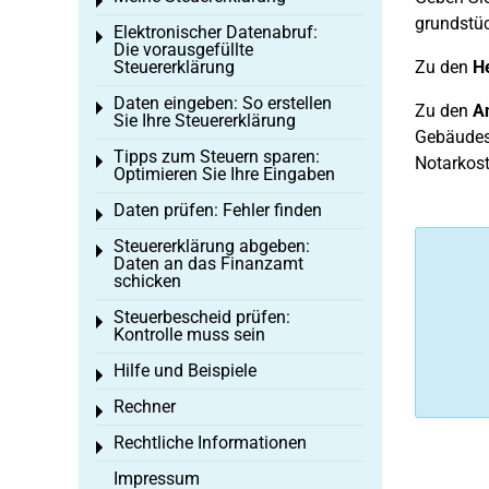
Toggle menu
grundstüc
Elektronischer Datenabruf:
Toggle menu
Die vorausgefüllte
Steuererklärung
Zu den
H
Daten eingeben: So erstellen
Toggle menu
Zu den
A
Sie Ihre Steuererklärung
Gebäudes 
Tipps zum Steuern sparen:
Toggle menu
Notarkost
Optimieren Sie Ihre Eingaben
Daten prüfen: Fehler finden
Toggle menu
Steuererklärung abgeben:
Toggle menu
Daten an das Finanzamt
schicken
Steuerbescheid prüfen:
Toggle menu
Kontrolle muss sein
Hilfe und Beispiele
Toggle menu
Rechner
Toggle menu
Rechtliche Informationen
Toggle menu
Impressum