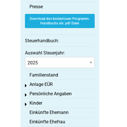
Presse
Download des kostenlosen Programm-
Handbuchs als .pdf Datei
Steuerhandbuch:
Auswahl Steuerjahr:
Familienstand
Anlage EÜR
Toggle menu
Persönliche Angaben
Toggle menu
Kinder
Toggle menu
Einkünfte Ehemann
Einkünfte Ehefrau