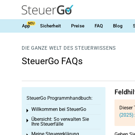
NEU
App
Sicherheit
Preise
FAQ
Blog
DIE GANZE WELT DES STEUERWISSENS
SteuerGo FAQs
Feldhi
SteuerGo Programmhandbuch:
Dieser 
Willkommen bei SteuerGo
Toggle menu
(2025):
Übersicht: So verwalten Sie
Toggle menu
Ihre Steuerfälle
Meine Steuererklärung
Geben Sie