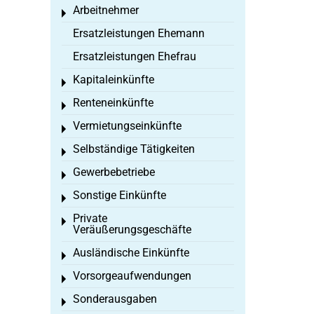
Arbeitnehmer
Toggle menu
Ersatzleistungen Ehemann
Ersatzleistungen Ehefrau
Kapitaleinkünfte
Toggle menu
Renteneinkünfte
Toggle menu
Vermietungseinkünfte
Toggle menu
Selbständige Tätigkeiten
Toggle menu
Gewerbebetriebe
Toggle menu
Sonstige Einkünfte
Toggle menu
Private
Toggle menu
Veräußerungsgeschäfte
Ausländische Einkünfte
Toggle menu
Vorsorgeaufwendungen
Toggle menu
Sonderausgaben
Toggle menu