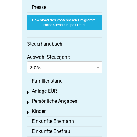
Presse
Download des kostenlosen Programm-
Handbuchs als .pdf Datei
Steuerhandbuch:
Auswahl Steuerjahr:
Familienstand
Anlage EÜR
Toggle menu
Persönliche Angaben
Toggle menu
Kinder
Toggle menu
Einkünfte Ehemann
Einkünfte Ehefrau