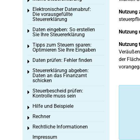
Toggle menu
Elektronischer Datenabruf:
Toggle menu
Nutzung 
Die vorausgefüllte
Steuererklärung
steuerpfl
Daten eingeben: So erstellen
Toggle menu
Nutzung 
Sie Ihre Steuererklärung
Nutzung 
Tipps zum Steuern sparen:
Toggle menu
Optimieren Sie Ihre Eingaben
Veräußeru
der Fläch
Daten prüfen: Fehler finden
Toggle menu
vorangeg
Steuererklärung abgeben:
Toggle menu
Daten an das Finanzamt
schicken
Steuerbescheid prüfen:
Toggle menu
Kontrolle muss sein
Hilfe und Beispiele
Toggle menu
Rechner
Toggle menu
Rechtliche Informationen
Toggle menu
Impressum