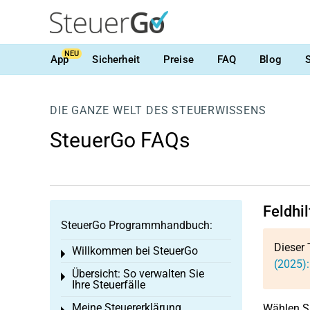
NEU
App
Sicherheit
Preise
FAQ
Blog
DIE GANZE WELT DES STEUERWISSENS
SteuerGo FAQs
Feldhi
SteuerGo Programmhandbuch:
Dieser 
Willkommen bei SteuerGo
Toggle menu
(2025)
Übersicht: So verwalten Sie
Toggle menu
Ihre Steuerfälle
Meine Steuererklärung
Wählen Si