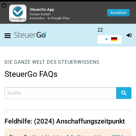
×
SteuerGo App
Ansehen
forium GmbH
kostenlos - In Google Play
22
DIE GANZE WELT DES STEUERWISSENS
SteuerGo FAQs
Feldhilfe: (2024) Anschaffungszeitpunkt