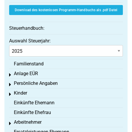
Download des kostenlosen Programm-Handbuchs als .pdf Datei
Steuerhandbuch:
Auswahl Steuerjahr:
Familienstand
Anlage EÜR
Toggle menu
Persönliche Angaben
Toggle menu
Kinder
Toggle menu
Einkünfte Ehemann
Einkünfte Ehefrau
Arbeitnehmer
Toggle menu
Ersatzleistungen Ehemann