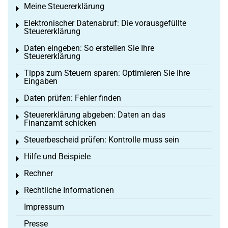
Meine Steuererklärung
Toggle menu
Elektronischer Datenabruf: Die vorausgefüllte
Toggle menu
Steuererklärung
Daten eingeben: So erstellen Sie Ihre
Toggle menu
Steuererklärung
Tipps zum Steuern sparen: Optimieren Sie Ihre
Toggle menu
Eingaben
Daten prüfen: Fehler finden
Toggle menu
Steuererklärung abgeben: Daten an das
Toggle menu
Finanzamt schicken
Steuerbescheid prüfen: Kontrolle muss sein
Toggle menu
Hilfe und Beispiele
Toggle menu
Rechner
Toggle menu
Rechtliche Informationen
Toggle menu
Impressum
Presse