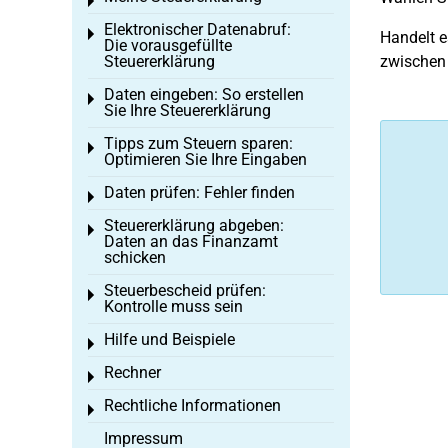
Toggle menu
Elektronischer Datenabruf:
Toggle menu
Handelt e
Die vorausgefüllte
Steuererklärung
zwischen d
Daten eingeben: So erstellen
Toggle menu
Sie Ihre Steuererklärung
Tipps zum Steuern sparen:
Toggle menu
Optimieren Sie Ihre Eingaben
Daten prüfen: Fehler finden
Toggle menu
Steuererklärung abgeben:
Toggle menu
Daten an das Finanzamt
schicken
Steuerbescheid prüfen:
Toggle menu
Kontrolle muss sein
Hilfe und Beispiele
Toggle menu
Rechner
Toggle menu
Rechtliche Informationen
Toggle menu
Impressum