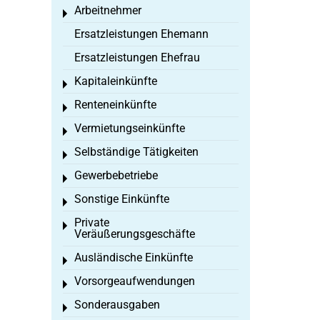
Arbeitnehmer
Toggle menu
Ersatzleistungen Ehemann
Ersatzleistungen Ehefrau
Kapitaleinkünfte
Toggle menu
Renteneinkünfte
Toggle menu
Vermietungseinkünfte
Toggle menu
Selbständige Tätigkeiten
Toggle menu
Gewerbebetriebe
Toggle menu
Sonstige Einkünfte
Toggle menu
Private
Toggle menu
Veräußerungsgeschäfte
Ausländische Einkünfte
Toggle menu
Vorsorgeaufwendungen
Toggle menu
Sonderausgaben
Toggle menu