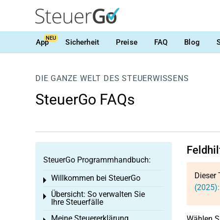
NEU
App
Sicherheit
Preise
FAQ
Blog
DIE GANZE WELT DES STEUERWISSENS
SteuerGo FAQs
Feldhi
SteuerGo Programmhandbuch:
Dieser 
Willkommen bei SteuerGo
Toggle menu
(2025)
Übersicht: So verwalten Sie
Toggle menu
Ihre Steuerfälle
Meine Steuererklärung
Wählen Si