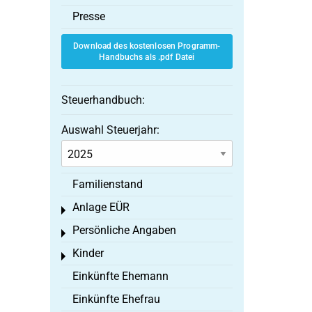
Presse
Download des kostenlosen Programm-
Handbuchs als .pdf Datei
Steuerhandbuch:
Auswahl Steuerjahr:
Familienstand
Anlage EÜR
Toggle menu
Persönliche Angaben
Toggle menu
Kinder
Toggle menu
Einkünfte Ehemann
Einkünfte Ehefrau