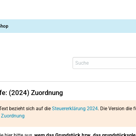
Shop
lfe: (2024) Zuordnung
Text bezieht sich auf die
Steuererklärung 2024
. Die Version die f
: Zuordnung
e hier bitte aus,
wem das Grundstück bzw. das grundstücksglei