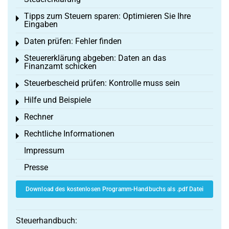
Tipps zum Steuern sparen: Optimieren Sie Ihre
Toggle menu
Eingaben
Daten prüfen: Fehler finden
Toggle menu
Steuererklärung abgeben: Daten an das
Toggle menu
Finanzamt schicken
Steuerbescheid prüfen: Kontrolle muss sein
Toggle menu
Hilfe und Beispiele
Toggle menu
Rechner
Toggle menu
Rechtliche Informationen
Toggle menu
Impressum
Presse
Download des kostenlosen Programm-Handbuchs als .pdf Datei
Steuerhandbuch: