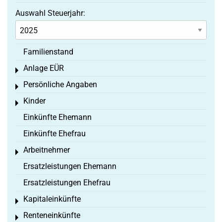
Auswahl Steuerjahr:
Familienstand
Anlage EÜR
Toggle menu
Persönliche Angaben
Toggle menu
Kinder
Toggle menu
Einkünfte Ehemann
Einkünfte Ehefrau
Arbeitnehmer
Toggle menu
Ersatzleistungen Ehemann
Ersatzleistungen Ehefrau
Kapitaleinkünfte
Toggle menu
Renteneinkünfte
Toggle menu