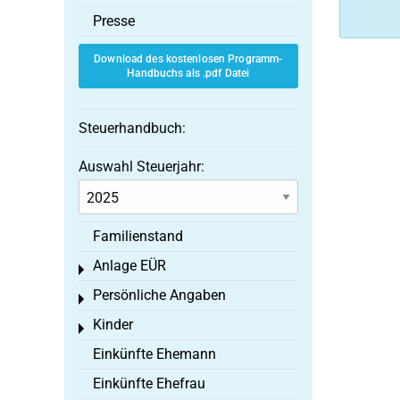
Presse
Download des kostenlosen Programm-
Handbuchs als .pdf Datei
Steuerhandbuch:
Auswahl Steuerjahr:
Familienstand
Anlage EÜR
Toggle menu
Persönliche Angaben
Toggle menu
Kinder
Toggle menu
Einkünfte Ehemann
Einkünfte Ehefrau