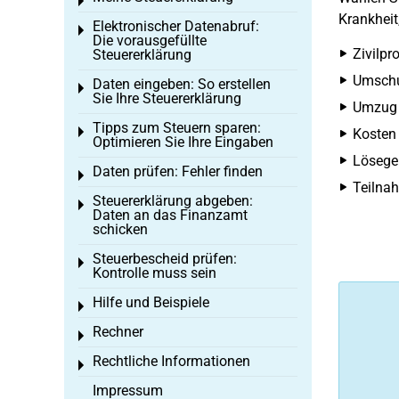
Toggle menu
Krankheit
Elektronischer Datenabruf:
Toggle menu
Die vorausgefüllte
Zivilpr
Steuererklärung
Umschu
Daten eingeben: So erstellen
Toggle menu
Sie Ihre Steuererklärung
Umzug a
Tipps zum Steuern sparen:
Toggle menu
Kosten 
Optimieren Sie Ihre Eingaben
Lösege
Daten prüfen: Fehler finden
Toggle menu
Teilnah
Steuererklärung abgeben:
Toggle menu
Daten an das Finanzamt
schicken
Steuerbescheid prüfen:
Toggle menu
Kontrolle muss sein
Hilfe und Beispiele
Toggle menu
Rechner
Toggle menu
Rechtliche Informationen
Toggle menu
Impressum