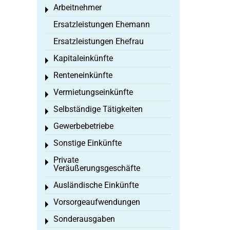
Arbeitnehmer
Toggle menu
Ersatzleistungen Ehemann
Ersatzleistungen Ehefrau
Kapitaleinkünfte
Toggle menu
Renteneinkünfte
Toggle menu
Vermietungseinkünfte
Toggle menu
Selbständige Tätigkeiten
Toggle menu
Gewerbebetriebe
Toggle menu
Sonstige Einkünfte
Toggle menu
Private
Toggle menu
Veräußerungsgeschäfte
Ausländische Einkünfte
Toggle menu
Vorsorgeaufwendungen
Toggle menu
Sonderausgaben
Toggle menu