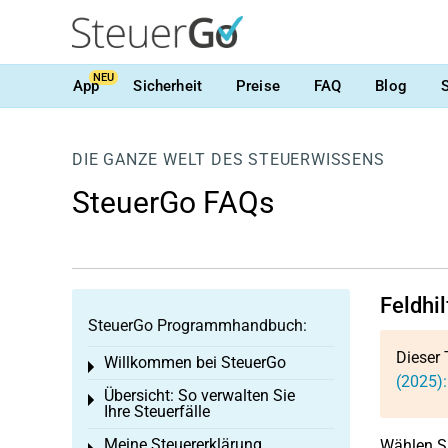
NEU
App
Sicherheit
Preise
FAQ
Blog
DIE GANZE WELT DES STEUERWISSENS
SteuerGo FAQs
Feldhi
SteuerGo Programmhandbuch:
Dieser 
Willkommen bei SteuerGo
Toggle menu
(2025)
Übersicht: So verwalten Sie
Toggle menu
Ihre Steuerfälle
Meine Steuererklärung
Wählen Si