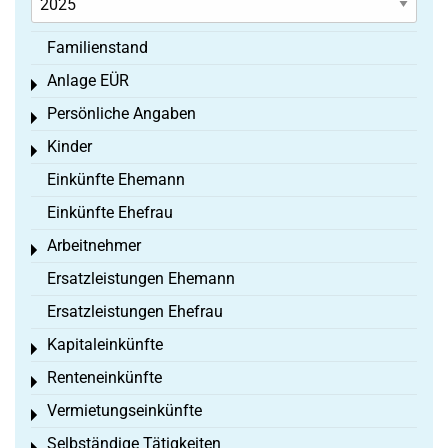
Familienstand
Anlage EÜR
Toggle menu
Persönliche Angaben
Toggle menu
Kinder
Toggle menu
Einkünfte Ehemann
Einkünfte Ehefrau
Arbeitnehmer
Toggle menu
Ersatzleistungen Ehemann
Ersatzleistungen Ehefrau
Kapitaleinkünfte
Toggle menu
Renteneinkünfte
Toggle menu
Vermietungseinkünfte
Toggle menu
Selbständige Tätigkeiten