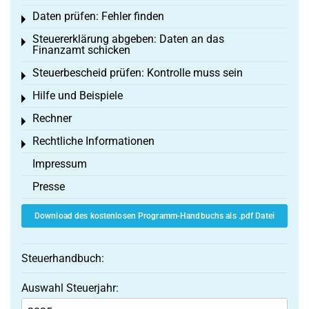
Daten prüfen: Fehler finden
Toggle menu
Steuererklärung abgeben: Daten an das
Toggle menu
Finanzamt schicken
Steuerbescheid prüfen: Kontrolle muss sein
Toggle menu
Hilfe und Beispiele
Toggle menu
Rechner
Toggle menu
Rechtliche Informationen
Toggle menu
Impressum
Presse
Download des kostenlosen Programm-Handbuchs als .pdf Datei
Steuerhandbuch:
Auswahl Steuerjahr: