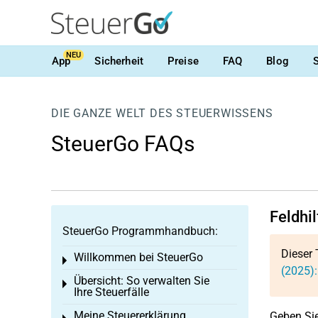
NEU
App
Sicherheit
Preise
FAQ
Blog
DIE GANZE WELT DES STEUERWISSENS
SteuerGo FAQs
Feldhi
SteuerGo Programmhandbuch:
Dieser 
Willkommen bei SteuerGo
Toggle menu
(2025):
Übersicht: So verwalten Sie
Toggle menu
Ihre Steuerfälle
Meine Steuererklärung
Geben Sie