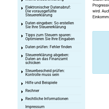
Toggle menu
Progressi
Elektronischer Datenabruf:
Toggle menu
Die vorausgefüllte
wird. Auc
Steuererklärung
Einkomme
Daten eingeben: So erstellen
Toggle menu
Sie Ihre Steuererklärung
Tipps zum Steuern sparen:
Toggle menu
Optimieren Sie Ihre Eingaben
Daten prüfen: Fehler finden
Toggle menu
Steuererklärung abgeben:
Toggle menu
Daten an das Finanzamt
schicken
Steuerbescheid prüfen:
Toggle menu
Kontrolle muss sein
Hilfe und Beispiele
Toggle menu
Rechner
Toggle menu
Rechtliche Informationen
Toggle menu
Impressum