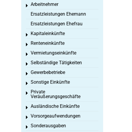
Arbeitnehmer
Toggle menu
Ersatzleistungen Ehemann
Ersatzleistungen Ehefrau
Kapitaleinkünfte
Toggle menu
Renteneinkünfte
Toggle menu
Vermietungseinkünfte
Toggle menu
Selbständige Tätigkeiten
Toggle menu
Gewerbebetriebe
Toggle menu
Sonstige Einkünfte
Toggle menu
Private
Toggle menu
Veräußerungsgeschäfte
Ausländische Einkünfte
Toggle menu
Vorsorgeaufwendungen
Toggle menu
Sonderausgaben
Toggle menu