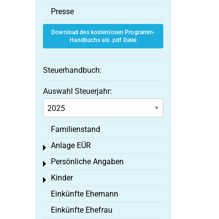
Presse
Download des kostenlosen Programm-
Handbuchs als .pdf Datei
Steuerhandbuch:
Auswahl Steuerjahr:
Familienstand
Anlage EÜR
Toggle menu
Persönliche Angaben
Toggle menu
Kinder
Toggle menu
Einkünfte Ehemann
Einkünfte Ehefrau