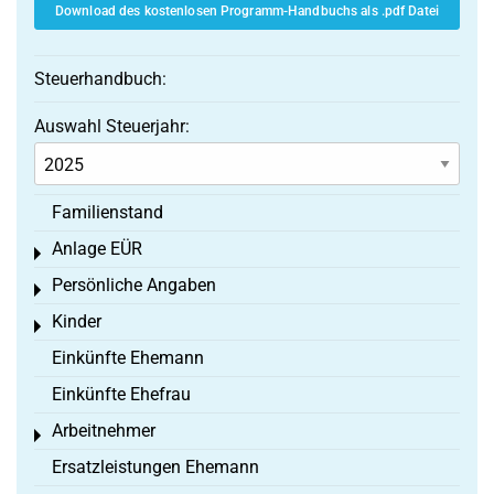
Download des kostenlosen Programm-Handbuchs als .pdf Datei
Steuerhandbuch:
Auswahl Steuerjahr:
Familienstand
Anlage EÜR
Toggle menu
Persönliche Angaben
Toggle menu
Kinder
Toggle menu
Einkünfte Ehemann
Einkünfte Ehefrau
Arbeitnehmer
Toggle menu
Ersatzleistungen Ehemann