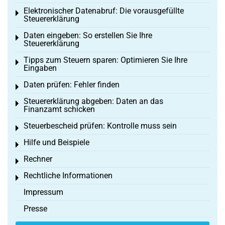
Elektronischer Datenabruf: Die vorausgefüllte
Toggle menu
Steuererklärung
Daten eingeben: So erstellen Sie Ihre
Toggle menu
Steuererklärung
Tipps zum Steuern sparen: Optimieren Sie Ihre
Toggle menu
Eingaben
Daten prüfen: Fehler finden
Toggle menu
Steuererklärung abgeben: Daten an das
Toggle menu
Finanzamt schicken
Steuerbescheid prüfen: Kontrolle muss sein
Toggle menu
Hilfe und Beispiele
Toggle menu
Rechner
Toggle menu
Rechtliche Informationen
Toggle menu
Impressum
Presse