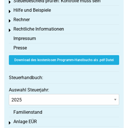
Steuerbescheid prüfen: Kontrolle muss sein
Toggle menu
Hilfe und Beispiele
Toggle menu
Rechner
Toggle menu
Rechtliche Informationen
Toggle menu
Impressum
Presse
Download des kostenlosen Programm-Handbuchs als .pdf Datei
Steuerhandbuch:
Auswahl Steuerjahr:
Familienstand
Anlage EÜR
Toggle menu