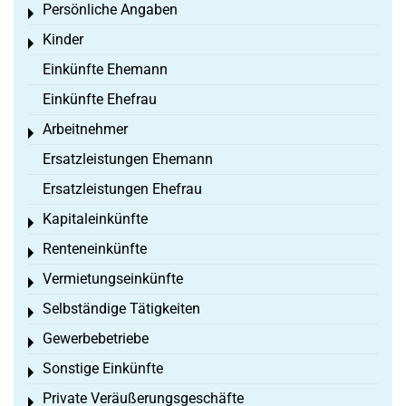
Persönliche Angaben
Toggle menu
Kinder
Toggle menu
Einkünfte Ehemann
Einkünfte Ehefrau
Arbeitnehmer
Toggle menu
Ersatzleistungen Ehemann
Ersatzleistungen Ehefrau
Kapitaleinkünfte
Toggle menu
Renteneinkünfte
Toggle menu
Vermietungseinkünfte
Toggle menu
Selbständige Tätigkeiten
Toggle menu
Gewerbebetriebe
Toggle menu
Sonstige Einkünfte
Toggle menu
Private Veräußerungsgeschäfte
Toggle menu