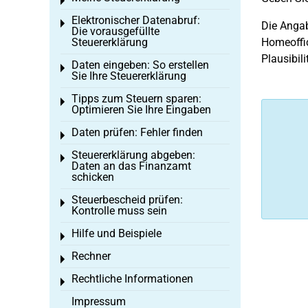
Toggle menu
Elektronischer Datenabruf:
Toggle menu
Die Angab
Die vorausgefüllte
Steuererklärung
Homeoffic
Plausibili
Daten eingeben: So erstellen
Toggle menu
Sie Ihre Steuererklärung
Tipps zum Steuern sparen:
Toggle menu
Optimieren Sie Ihre Eingaben
Daten prüfen: Fehler finden
Toggle menu
Steuererklärung abgeben:
Toggle menu
Daten an das Finanzamt
schicken
Steuerbescheid prüfen:
Toggle menu
Kontrolle muss sein
Hilfe und Beispiele
Toggle menu
Rechner
Toggle menu
Rechtliche Informationen
Toggle menu
Impressum