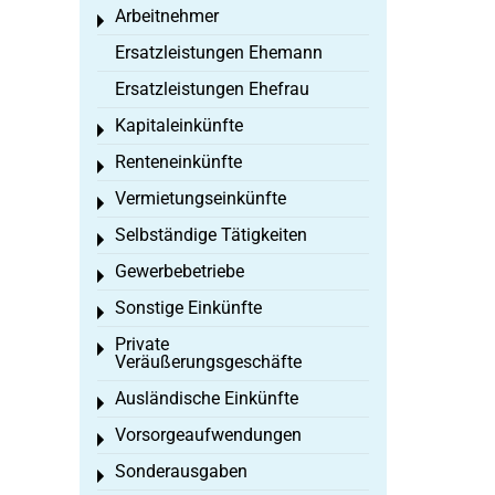
Arbeitnehmer
Toggle menu
Ersatzleistungen Ehemann
Ersatzleistungen Ehefrau
Kapitaleinkünfte
Toggle menu
Renteneinkünfte
Toggle menu
Vermietungseinkünfte
Toggle menu
Selbständige Tätigkeiten
Toggle menu
Gewerbebetriebe
Toggle menu
Sonstige Einkünfte
Toggle menu
Private
Toggle menu
Veräußerungsgeschäfte
Ausländische Einkünfte
Toggle menu
Vorsorgeaufwendungen
Toggle menu
Sonderausgaben
Toggle menu