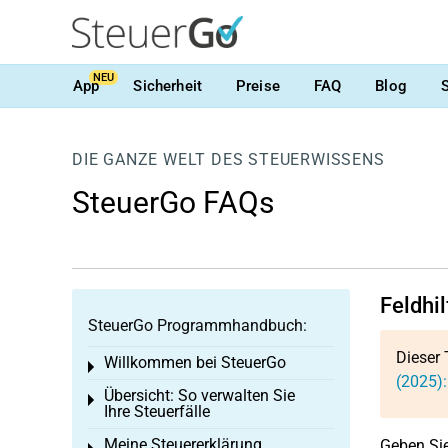
NEU
App
Sicherheit
Preise
FAQ
Blog
DIE GANZE WELT DES STEUERWISSENS
SteuerGo FAQs
Feldhi
SteuerGo Programmhandbuch:
Dieser 
Willkommen bei SteuerGo
Toggle menu
(2025):
Übersicht: So verwalten Sie
Toggle menu
Ihre Steuerfälle
Meine Steuererklärung
Geben Sie