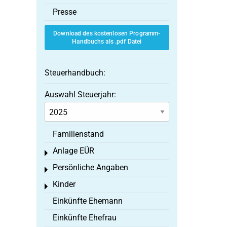
Presse
Download des kostenlosen Programm-
Handbuchs als .pdf Datei
Steuerhandbuch:
Auswahl Steuerjahr:
Familienstand
Anlage EÜR
Toggle menu
Persönliche Angaben
Toggle menu
Kinder
Toggle menu
Einkünfte Ehemann
Einkünfte Ehefrau