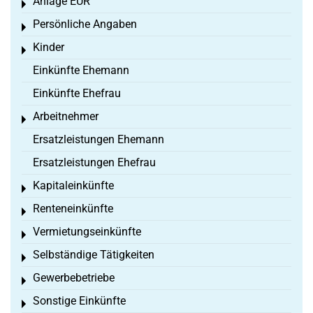
Anlage EÜR
Toggle menu
Persönliche Angaben
Toggle menu
Kinder
Toggle menu
Einkünfte Ehemann
Einkünfte Ehefrau
Arbeitnehmer
Toggle menu
Ersatzleistungen Ehemann
Ersatzleistungen Ehefrau
Kapitaleinkünfte
Toggle menu
Renteneinkünfte
Toggle menu
Vermietungseinkünfte
Toggle menu
Selbständige Tätigkeiten
Toggle menu
Gewerbebetriebe
Toggle menu
Sonstige Einkünfte
Toggle menu