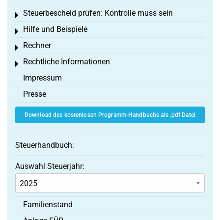
Steuerbescheid prüfen: Kontrolle muss sein
Toggle menu
Hilfe und Beispiele
Toggle menu
Rechner
Toggle menu
Rechtliche Informationen
Toggle menu
Impressum
Presse
Download des kostenlosen Programm-Handbuchs als .pdf Datei
Steuerhandbuch:
Auswahl Steuerjahr:
Familienstand