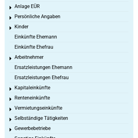
Anlage EÜR
Toggle menu
Persönliche Angaben
Toggle menu
Kinder
Toggle menu
Einkünfte Ehemann
Einkünfte Ehefrau
Arbeitnehmer
Toggle menu
Ersatzleistungen Ehemann
Ersatzleistungen Ehefrau
Kapitaleinkünfte
Toggle menu
Renteneinkünfte
Toggle menu
Vermietungseinkünfte
Toggle menu
Selbständige Tätigkeiten
Toggle menu
Gewerbebetriebe
Toggle menu