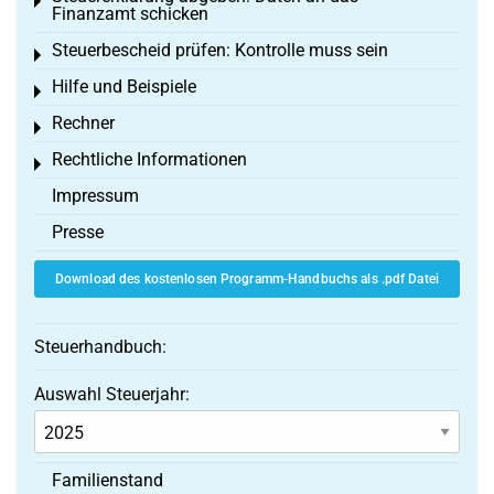
Toggle menu
Finanzamt schicken
Steuerbescheid prüfen: Kontrolle muss sein
Toggle menu
Hilfe und Beispiele
Toggle menu
Rechner
Toggle menu
Rechtliche Informationen
Toggle menu
Impressum
Presse
Download des kostenlosen Programm-Handbuchs als .pdf Datei
Steuerhandbuch:
Auswahl Steuerjahr:
Familienstand