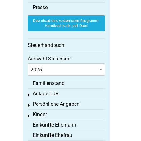
Presse
Download des kostenlosen Programm-
Handbuchs als .pdf Datei
Steuerhandbuch:
Auswahl Steuerjahr:
Familienstand
Anlage EÜR
Toggle menu
Persönliche Angaben
Toggle menu
Kinder
Toggle menu
Einkünfte Ehemann
Einkünfte Ehefrau