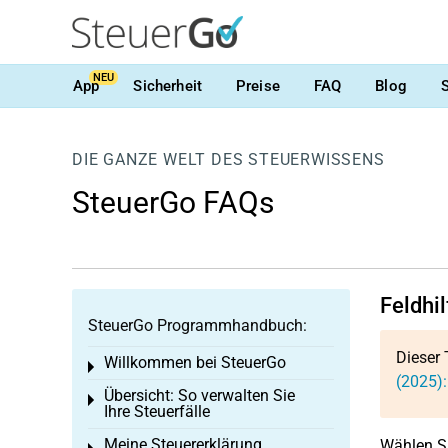
NEU
App
Sicherheit
Preise
FAQ
Blog
DIE GANZE WELT DES STEUERWISSENS
SteuerGo FAQs
Feldhil
SteuerGo Programmhandbuch:
Dieser 
Willkommen bei SteuerGo
Toggle menu
(2025):
Übersicht: So verwalten Sie
Toggle menu
Ihre Steuerfälle
Meine Steuererklärung
Wählen Si