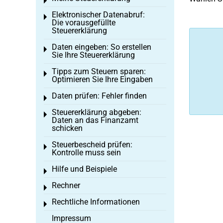
Toggle menu
Elektronischer Datenabruf:
Toggle menu
Die vorausgefüllte
Steuererklärung
Daten eingeben: So erstellen
Toggle menu
Sie Ihre Steuererklärung
Tipps zum Steuern sparen:
Toggle menu
Optimieren Sie Ihre Eingaben
Daten prüfen: Fehler finden
Toggle menu
Steuererklärung abgeben:
Toggle menu
Daten an das Finanzamt
schicken
Steuerbescheid prüfen:
Toggle menu
Kontrolle muss sein
Hilfe und Beispiele
Toggle menu
Rechner
Toggle menu
Rechtliche Informationen
Toggle menu
Impressum