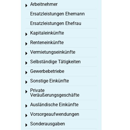
Arbeitnehmer
Toggle menu
Ersatzleistungen Ehemann
Ersatzleistungen Ehefrau
Kapitaleinkünfte
Toggle menu
Renteneinkünfte
Toggle menu
Vermietungseinkünfte
Toggle menu
Selbständige Tätigkeiten
Toggle menu
Gewerbebetriebe
Toggle menu
Sonstige Einkünfte
Toggle menu
Private
Toggle menu
Veräußerungsgeschäfte
Ausländische Einkünfte
Toggle menu
Vorsorgeaufwendungen
Toggle menu
Sonderausgaben
Toggle menu