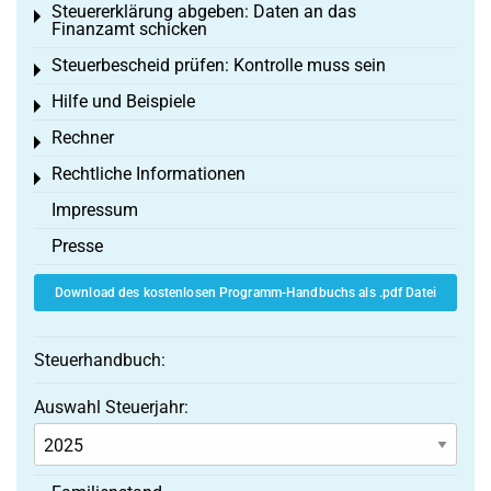
Steuererklärung abgeben: Daten an das
Toggle menu
Finanzamt schicken
Steuerbescheid prüfen: Kontrolle muss sein
Toggle menu
Hilfe und Beispiele
Toggle menu
Rechner
Toggle menu
Rechtliche Informationen
Toggle menu
Impressum
Presse
Download des kostenlosen Programm-Handbuchs als .pdf Datei
Steuerhandbuch:
Auswahl Steuerjahr: