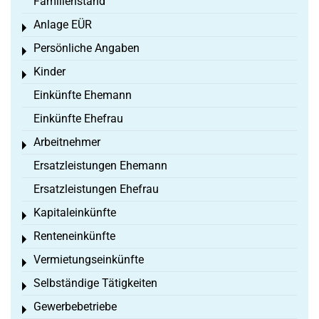
Familienstand
Anlage EÜR
Toggle menu
Persönliche Angaben
Toggle menu
Kinder
Toggle menu
Einkünfte Ehemann
Einkünfte Ehefrau
Arbeitnehmer
Toggle menu
Ersatzleistungen Ehemann
Ersatzleistungen Ehefrau
Kapitaleinkünfte
Toggle menu
Renteneinkünfte
Toggle menu
Vermietungseinkünfte
Toggle menu
Selbständige Tätigkeiten
Toggle menu
Gewerbebetriebe
Toggle menu