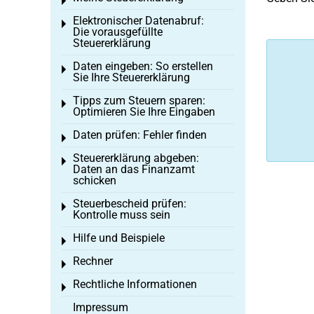
Toggle menu
Elektronischer Datenabruf:
Toggle menu
Die vorausgefüllte
Steuererklärung
Daten eingeben: So erstellen
Toggle menu
Sie Ihre Steuererklärung
Tipps zum Steuern sparen:
Toggle menu
Optimieren Sie Ihre Eingaben
Daten prüfen: Fehler finden
Toggle menu
Steuererklärung abgeben:
Toggle menu
Daten an das Finanzamt
schicken
Steuerbescheid prüfen:
Toggle menu
Kontrolle muss sein
Hilfe und Beispiele
Toggle menu
Rechner
Toggle menu
Rechtliche Informationen
Toggle menu
Impressum