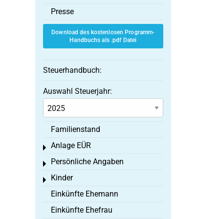
Presse
Download des kostenlosen Programm-
Handbuchs als .pdf Datei
Steuerhandbuch:
Auswahl Steuerjahr:
Familienstand
Anlage EÜR
Toggle menu
Persönliche Angaben
Toggle menu
Kinder
Toggle menu
Einkünfte Ehemann
Einkünfte Ehefrau