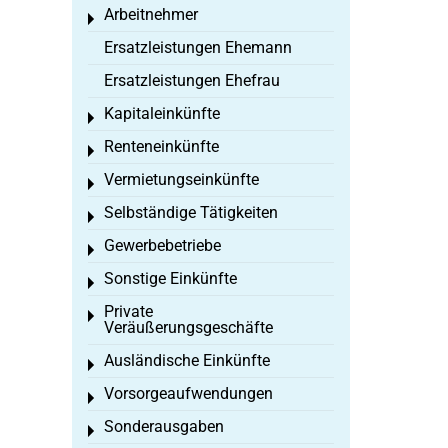
Arbeitnehmer
Toggle menu
Ersatzleistungen Ehemann
Ersatzleistungen Ehefrau
Kapitaleinkünfte
Toggle menu
Renteneinkünfte
Toggle menu
Vermietungseinkünfte
Toggle menu
Selbständige Tätigkeiten
Toggle menu
Gewerbebetriebe
Toggle menu
Sonstige Einkünfte
Toggle menu
Private
Toggle menu
Veräußerungsgeschäfte
Ausländische Einkünfte
Toggle menu
Vorsorgeaufwendungen
Toggle menu
Sonderausgaben
Toggle menu