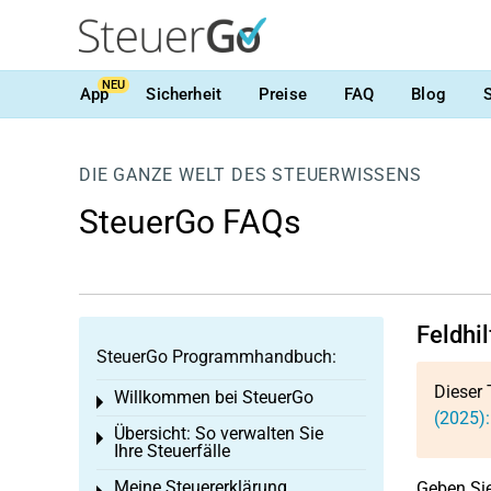
NEU
App
Sicherheit
Preise
FAQ
Blog
DIE GANZE WELT DES STEUERWISSENS
SteuerGo FAQs
Feldhi
SteuerGo Programmhandbuch:
Dieser 
Willkommen bei SteuerGo
Toggle menu
(2025)
Übersicht: So verwalten Sie
Toggle menu
Ihre Steuerfälle
Meine Steuererklärung
Geben Sie