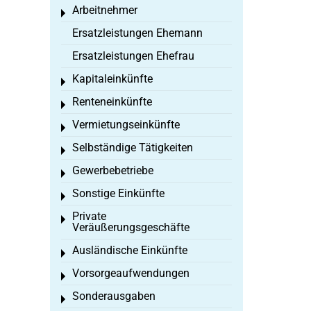
Arbeitnehmer
Toggle menu
Ersatzleistungen Ehemann
Ersatzleistungen Ehefrau
Kapitaleinkünfte
Toggle menu
Renteneinkünfte
Toggle menu
Vermietungseinkünfte
Toggle menu
Selbständige Tätigkeiten
Toggle menu
Gewerbebetriebe
Toggle menu
Sonstige Einkünfte
Toggle menu
Private
Toggle menu
Veräußerungsgeschäfte
Ausländische Einkünfte
Toggle menu
Vorsorgeaufwendungen
Toggle menu
Sonderausgaben
Toggle menu