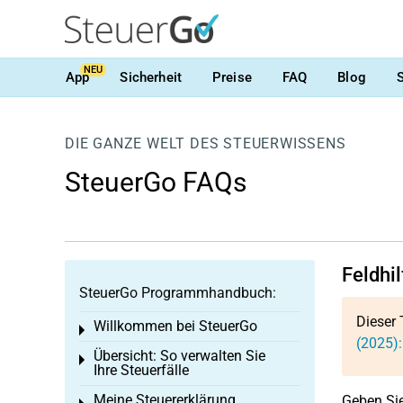
NEU
App
Sicherheit
Preise
FAQ
Blog
DIE GANZE WELT DES STEUERWISSENS
SteuerGo FAQs
Feldhi
SteuerGo Programmhandbuch:
Dieser 
Willkommen bei SteuerGo
Toggle menu
(2025):
Übersicht: So verwalten Sie
Toggle menu
Ihre Steuerfälle
Meine Steuererklärung
Geben Sie