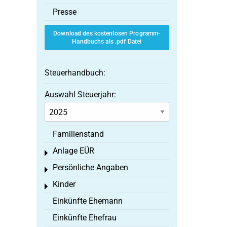
Presse
Download des kostenlosen Programm-
Handbuchs als .pdf Datei
Steuerhandbuch:
Auswahl Steuerjahr:
Familienstand
Anlage EÜR
Toggle menu
Persönliche Angaben
Toggle menu
Kinder
Toggle menu
Einkünfte Ehemann
Einkünfte Ehefrau