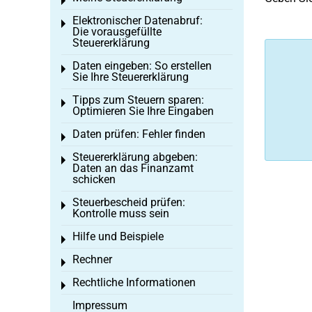
Toggle menu
Elektronischer Datenabruf:
Toggle menu
Die vorausgefüllte
Steuererklärung
Daten eingeben: So erstellen
Toggle menu
Sie Ihre Steuererklärung
Tipps zum Steuern sparen:
Toggle menu
Optimieren Sie Ihre Eingaben
Daten prüfen: Fehler finden
Toggle menu
Steuererklärung abgeben:
Toggle menu
Daten an das Finanzamt
schicken
Steuerbescheid prüfen:
Toggle menu
Kontrolle muss sein
Hilfe und Beispiele
Toggle menu
Rechner
Toggle menu
Rechtliche Informationen
Toggle menu
Impressum