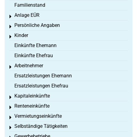
Familienstand
Anlage EÜR
Toggle menu
Persönliche Angaben
Toggle menu
Kinder
Toggle menu
Einkünfte Ehemann
Einkünfte Ehefrau
Arbeitnehmer
Toggle menu
Ersatzleistungen Ehemann
Ersatzleistungen Ehefrau
Kapitaleinkünfte
Toggle menu
Renteneinkünfte
Toggle menu
Vermietungseinkünfte
Toggle menu
Selbständige Tätigkeiten
Toggle menu
Gewerbebetriebe