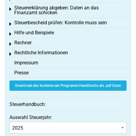
Steuererklärung abgeben: Daten an das
Toggle menu
Finanzamt schicken
Steuerbescheid prüfen: Kontrolle muss sein
Toggle menu
Hilfe und Beispiele
Toggle menu
Rechner
Toggle menu
Rechtliche Informationen
Toggle menu
Impressum
Presse
Download des kostenlosen Programm-Handbuchs als .pdf Datei
Steuerhandbuch:
Auswahl Steuerjahr: