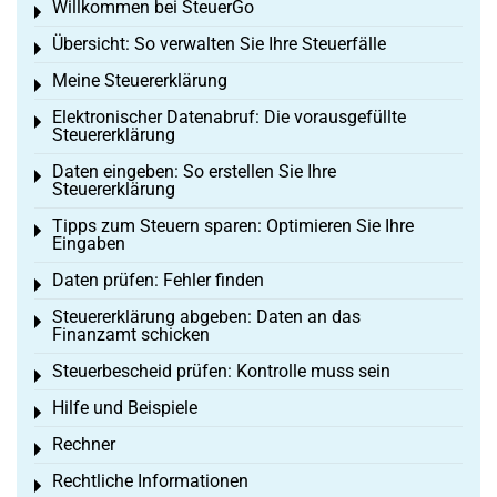
Willkommen bei SteuerGo
Toggle menu
Übersicht: So verwalten Sie Ihre Steuerfälle
Toggle menu
Meine Steuererklärung
Toggle menu
Elektronischer Datenabruf: Die vorausgefüllte
Toggle menu
Steuererklärung
Daten eingeben: So erstellen Sie Ihre
Toggle menu
Steuererklärung
Tipps zum Steuern sparen: Optimieren Sie Ihre
Toggle menu
Eingaben
Daten prüfen: Fehler finden
Toggle menu
Steuererklärung abgeben: Daten an das
Toggle menu
Finanzamt schicken
Steuerbescheid prüfen: Kontrolle muss sein
Toggle menu
Hilfe und Beispiele
Toggle menu
Rechner
Toggle menu
Rechtliche Informationen
Toggle menu