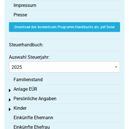
Impressum
Presse
Download des kostenlosen Programm-Handbuchs als .pdf Datei
Steuerhandbuch:
Auswahl Steuerjahr:
Familienstand
Anlage EÜR
Toggle menu
Persönliche Angaben
Toggle menu
Kinder
Toggle menu
Einkünfte Ehemann
Einkünfte Ehefrau