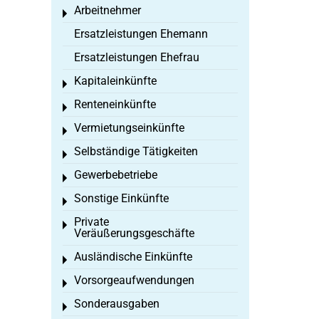
Arbeitnehmer
Toggle menu
Ersatzleistungen Ehemann
Ersatzleistungen Ehefrau
Kapitaleinkünfte
Toggle menu
Renteneinkünfte
Toggle menu
Vermietungseinkünfte
Toggle menu
Selbständige Tätigkeiten
Toggle menu
Gewerbebetriebe
Toggle menu
Sonstige Einkünfte
Toggle menu
Private
Toggle menu
Veräußerungsgeschäfte
Ausländische Einkünfte
Toggle menu
Vorsorgeaufwendungen
Toggle menu
Sonderausgaben
Toggle menu