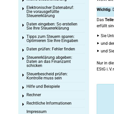
Toggle menu
Elektronischer Datenabruf:
Toggle menu
Wichtig:
D
Die vorausgefüllte
Steuererklärung
Das
Teil
Daten eingeben: So erstellen
Toggle menu
erfüllt sin
Sie Ihre Steuererklärung
Sie Unt
Tipps zum Steuern sparen:
Toggle menu
Optimieren Sie Ihre Eingaben
und der
Daten prüfen: Fehler finden
Toggle menu
und Sie
Steuererklärung abgeben:
Toggle menu
Daten an das Finanzamt
Nur in di
schicken
EStG i. V.
Steuerbescheid prüfen:
Toggle menu
Kontrolle muss sein
Hilfe und Beispiele
Toggle menu
Rechner
Toggle menu
Rechtliche Informationen
Toggle menu
Impressum