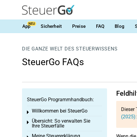
NEU
App
Sicherheit
Preise
FAQ
Blog
DIE GANZE WELT DES STEUERWISSENS
SteuerGo FAQs
Feldhi
SteuerGo Programmhandbuch:
Dieser 
Willkommen bei SteuerGo
Toggle menu
(2025):
Übersicht: So verwalten Sie
Toggle menu
Ihre Steuerfälle
Meine Steuererklärung
Wenn die