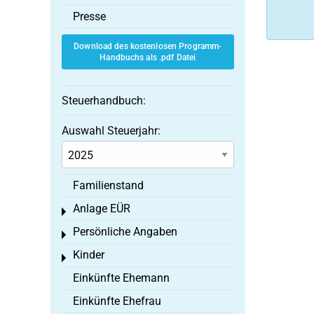
Presse
Download des kostenlosen Programm-
Handbuchs als .pdf Datei
Steuerhandbuch:
Auswahl Steuerjahr:
Familienstand
Anlage EÜR
Toggle menu
Persönliche Angaben
Toggle menu
Kinder
Toggle menu
Einkünfte Ehemann
Einkünfte Ehefrau