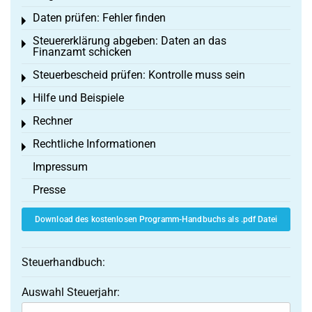
Daten prüfen: Fehler finden
Toggle menu
Steuererklärung abgeben: Daten an das
Toggle menu
Finanzamt schicken
Steuerbescheid prüfen: Kontrolle muss sein
Toggle menu
Hilfe und Beispiele
Toggle menu
Rechner
Toggle menu
Rechtliche Informationen
Toggle menu
Impressum
Presse
Download des kostenlosen Programm-Handbuchs als .pdf Datei
Steuerhandbuch:
Auswahl Steuerjahr: