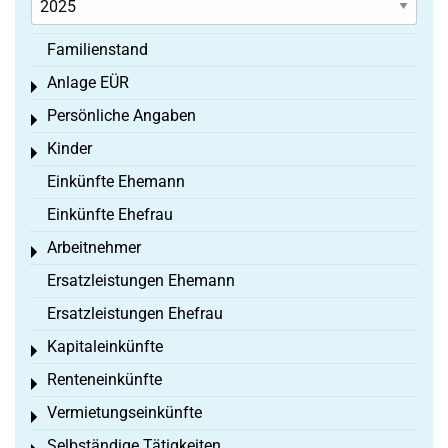
Familienstand
Anlage EÜR
Toggle menu
Persönliche Angaben
Toggle menu
Kinder
Toggle menu
Einkünfte Ehemann
Einkünfte Ehefrau
Arbeitnehmer
Toggle menu
Ersatzleistungen Ehemann
Ersatzleistungen Ehefrau
Kapitaleinkünfte
Toggle menu
Renteneinkünfte
Toggle menu
Vermietungseinkünfte
Toggle menu
Selbständige Tätigkeiten