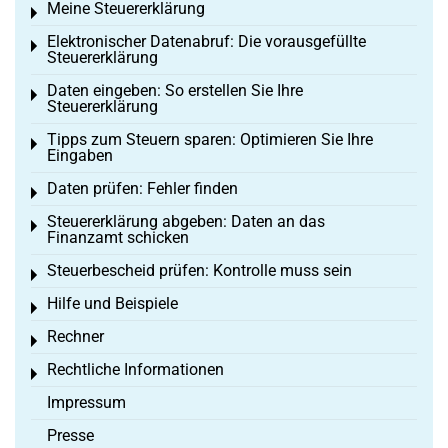
Meine Steuererklärung
Toggle menu
Elektronischer Datenabruf: Die vorausgefüllte
Toggle menu
Steuererklärung
Daten eingeben: So erstellen Sie Ihre
Toggle menu
Steuererklärung
Tipps zum Steuern sparen: Optimieren Sie Ihre
Toggle menu
Eingaben
Daten prüfen: Fehler finden
Toggle menu
Steuererklärung abgeben: Daten an das
Toggle menu
Finanzamt schicken
Steuerbescheid prüfen: Kontrolle muss sein
Toggle menu
Hilfe und Beispiele
Toggle menu
Rechner
Toggle menu
Rechtliche Informationen
Toggle menu
Impressum
Presse