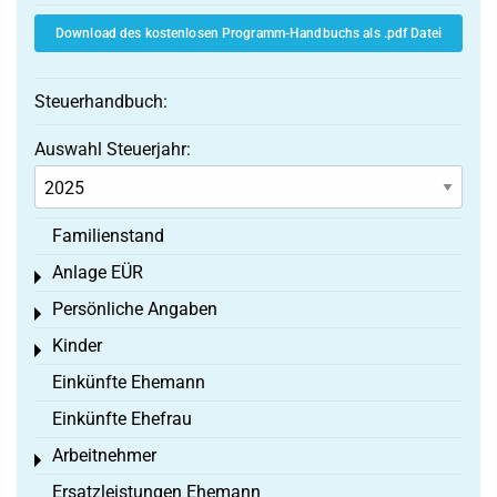
Download des kostenlosen Programm-Handbuchs als .pdf Datei
Steuerhandbuch:
Auswahl Steuerjahr:
Familienstand
Anlage EÜR
Toggle menu
Persönliche Angaben
Toggle menu
Kinder
Toggle menu
Einkünfte Ehemann
Einkünfte Ehefrau
Arbeitnehmer
Toggle menu
Ersatzleistungen Ehemann