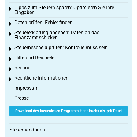
Tipps zum Steuern sparen: Optimieren Sie Ihre
Toggle menu
Eingaben
Daten prüfen: Fehler finden
Toggle menu
Steuererklärung abgeben: Daten an das
Toggle menu
Finanzamt schicken
Steuerbescheid prüfen: Kontrolle muss sein
Toggle menu
Hilfe und Beispiele
Toggle menu
Rechner
Toggle menu
Rechtliche Informationen
Toggle menu
Impressum
Presse
Download des kostenlosen Programm-Handbuchs als .pdf Datei
Steuerhandbuch: