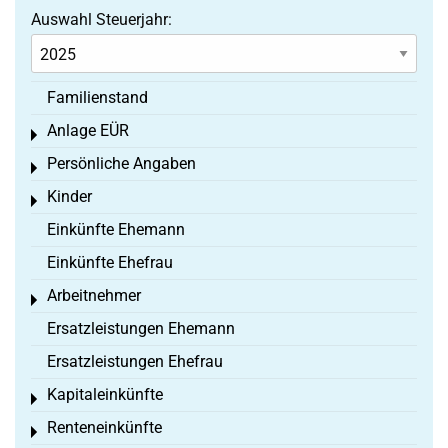
Auswahl Steuerjahr:
Familienstand
Anlage EÜR
Toggle menu
Persönliche Angaben
Toggle menu
Kinder
Toggle menu
Einkünfte Ehemann
Einkünfte Ehefrau
Arbeitnehmer
Toggle menu
Ersatzleistungen Ehemann
Ersatzleistungen Ehefrau
Kapitaleinkünfte
Toggle menu
Renteneinkünfte
Toggle menu