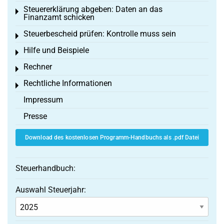
Steuererklärung abgeben: Daten an das
Toggle menu
Finanzamt schicken
Steuerbescheid prüfen: Kontrolle muss sein
Toggle menu
Hilfe und Beispiele
Toggle menu
Rechner
Toggle menu
Rechtliche Informationen
Toggle menu
Impressum
Presse
Download des kostenlosen Programm-Handbuchs als .pdf Datei
Steuerhandbuch:
Auswahl Steuerjahr: