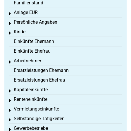
Familienstand
Anlage EÜR
Toggle menu
Persönliche Angaben
Toggle menu
Kinder
Toggle menu
Einkünfte Ehemann
Einkünfte Ehefrau
Arbeitnehmer
Toggle menu
Ersatzleistungen Ehemann
Ersatzleistungen Ehefrau
Kapitaleinkünfte
Toggle menu
Renteneinkünfte
Toggle menu
Vermietungseinkünfte
Toggle menu
Selbständige Tätigkeiten
Toggle menu
Gewerbebetriebe
Toggle menu