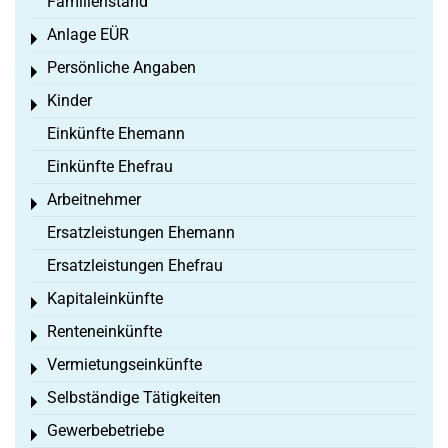
Familienstand
Anlage EÜR
Toggle menu
Persönliche Angaben
Toggle menu
Kinder
Toggle menu
Einkünfte Ehemann
Einkünfte Ehefrau
Arbeitnehmer
Toggle menu
Ersatzleistungen Ehemann
Ersatzleistungen Ehefrau
Kapitaleinkünfte
Toggle menu
Renteneinkünfte
Toggle menu
Vermietungseinkünfte
Toggle menu
Selbständige Tätigkeiten
Toggle menu
Gewerbebetriebe
Toggle menu