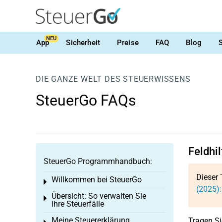
NEU
App
Sicherheit
Preise
FAQ
Blog
DIE GANZE WELT DES STEUERWISSENS
SteuerGo FAQs
Feldhi
SteuerGo Programmhandbuch:
Dieser 
Willkommen bei SteuerGo
Toggle menu
(2025):
Übersicht: So verwalten Sie
Toggle menu
Ihre Steuerfälle
Meine Steuererklärung
Tragen Si