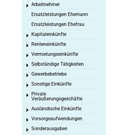
Arbeitnehmer
Toggle menu
Ersatzleistungen Ehemann
Ersatzleistungen Ehefrau
Kapitaleinkünfte
Toggle menu
Renteneinkünfte
Toggle menu
Vermietungseinkünfte
Toggle menu
Selbständige Tätigkeiten
Toggle menu
Gewerbebetriebe
Toggle menu
Sonstige Einkünfte
Toggle menu
Private
Toggle menu
Veräußerungsgeschäfte
Ausländische Einkünfte
Toggle menu
Vorsorgeaufwendungen
Toggle menu
Sonderausgaben
Toggle menu