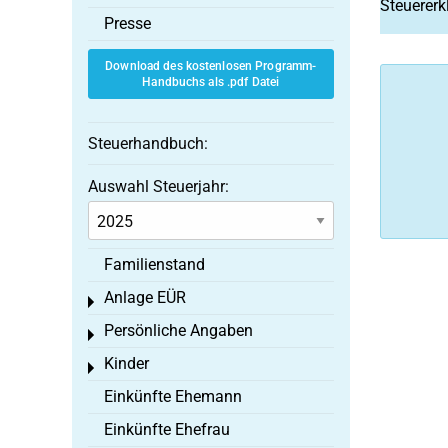
Steuererk
Presse
Download des kostenlosen Programm-
Handbuchs als .pdf Datei
Steuerhandbuch:
Auswahl Steuerjahr:
Familienstand
Anlage EÜR
Toggle menu
Persönliche Angaben
Toggle menu
Kinder
Toggle menu
Einkünfte Ehemann
Einkünfte Ehefrau