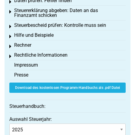
Daten prüfen: Fehler finden
Toggle menu
Steuererklärung abgeben: Daten an das
Toggle menu
Finanzamt schicken
Steuerbescheid prüfen: Kontrolle muss sein
Toggle menu
Hilfe und Beispiele
Toggle menu
Rechner
Toggle menu
Rechtliche Informationen
Toggle menu
Impressum
Presse
Download des kostenlosen Programm-Handbuchs als .pdf Datei
Steuerhandbuch:
Auswahl Steuerjahr: