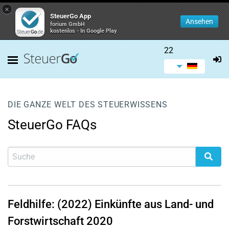
×
SteuerGo App
Ansehen
forium GmbH
kostenlos - In Google Play
22
DIE GANZE WELT DES STEUERWISSENS
SteuerGo FAQs
Feldhilfe: (2022) Einkünfte aus Land- und
Forstwirtschaft 2020