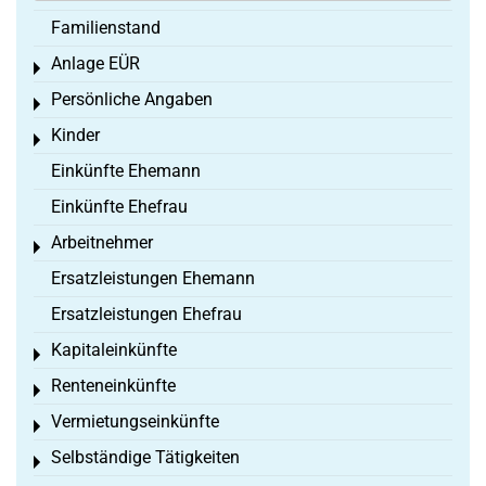
Familienstand
Anlage EÜR
Toggle menu
Persönliche Angaben
Toggle menu
Kinder
Toggle menu
Einkünfte Ehemann
Einkünfte Ehefrau
Arbeitnehmer
Toggle menu
Ersatzleistungen Ehemann
Ersatzleistungen Ehefrau
Kapitaleinkünfte
Toggle menu
Renteneinkünfte
Toggle menu
Vermietungseinkünfte
Toggle menu
Selbständige Tätigkeiten
Toggle menu