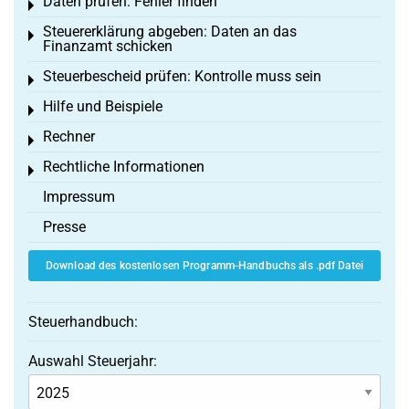
Daten prüfen: Fehler finden
Toggle menu
Steuererklärung abgeben: Daten an das
Toggle menu
Finanzamt schicken
Steuerbescheid prüfen: Kontrolle muss sein
Toggle menu
Hilfe und Beispiele
Toggle menu
Rechner
Toggle menu
Rechtliche Informationen
Toggle menu
Impressum
Presse
Download des kostenlosen Programm-Handbuchs als .pdf Datei
Steuerhandbuch:
Auswahl Steuerjahr: