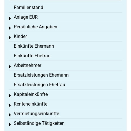
Familienstand
Anlage EÜR
Toggle menu
Persönliche Angaben
Toggle menu
Kinder
Toggle menu
Einkünfte Ehemann
Einkünfte Ehefrau
Arbeitnehmer
Toggle menu
Ersatzleistungen Ehemann
Ersatzleistungen Ehefrau
Kapitaleinkünfte
Toggle menu
Renteneinkünfte
Toggle menu
Vermietungseinkünfte
Toggle menu
Selbständige Tätigkeiten
Toggle menu