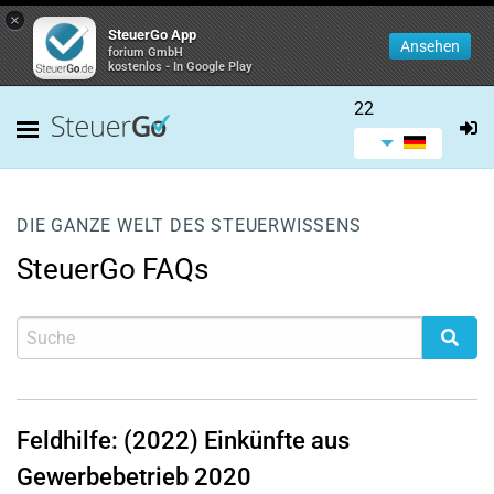
×
SteuerGo App
Ansehen
forium GmbH
kostenlos - In Google Play
22
DIE GANZE WELT DES STEUERWISSENS
SteuerGo FAQs
Feldhilfe: (2022) Einkünfte aus
Gewerbebetrieb 2020