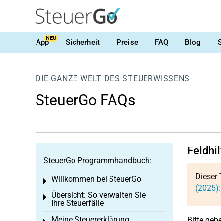
NEU
App
Sicherheit
Preise
FAQ
Blog
DIE GANZE WELT DES STEUERWISSENS
SteuerGo FAQs
Feldhil
SteuerGo Programmhandbuch:
Dieser 
Willkommen bei SteuerGo
Toggle menu
(2025):
Übersicht: So verwalten Sie
Toggle menu
Ihre Steuerfälle
Meine Steuererklärung
Bitte geb