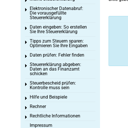
Toggle menu
Elektronischer Datenabruf:
Toggle menu
Die vorausgefüllte
Steuererklärung
Daten eingeben: So erstellen
Toggle menu
Sie Ihre Steuererklärung
Tipps zum Steuern sparen:
Toggle menu
Optimieren Sie Ihre Eingaben
Daten prüfen: Fehler finden
Toggle menu
Steuererklärung abgeben:
Toggle menu
Daten an das Finanzamt
schicken
Steuerbescheid prüfen:
Toggle menu
Kontrolle muss sein
Hilfe und Beispiele
Toggle menu
Rechner
Toggle menu
Rechtliche Informationen
Toggle menu
Impressum