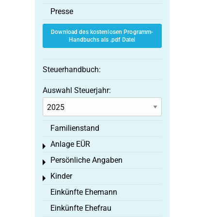
Presse
Download des kostenlosen Programm-
Handbuchs als .pdf Datei
Steuerhandbuch:
Auswahl Steuerjahr:
Familienstand
Anlage EÜR
Toggle menu
Persönliche Angaben
Toggle menu
Kinder
Toggle menu
Einkünfte Ehemann
Einkünfte Ehefrau