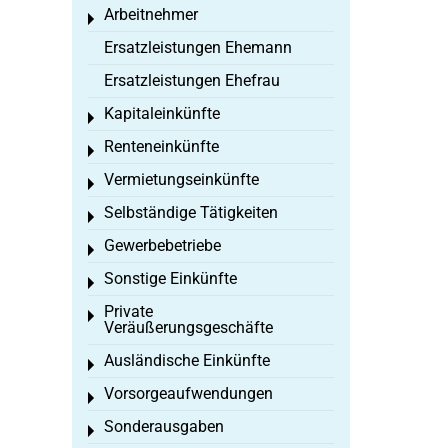
Arbeitnehmer
Toggle menu
Ersatzleistungen Ehemann
Ersatzleistungen Ehefrau
Kapitaleinkünfte
Toggle menu
Renteneinkünfte
Toggle menu
Vermietungseinkünfte
Toggle menu
Selbständige Tätigkeiten
Toggle menu
Gewerbebetriebe
Toggle menu
Sonstige Einkünfte
Toggle menu
Private
Toggle menu
Veräußerungsgeschäfte
Ausländische Einkünfte
Toggle menu
Vorsorgeaufwendungen
Toggle menu
Sonderausgaben
Toggle menu