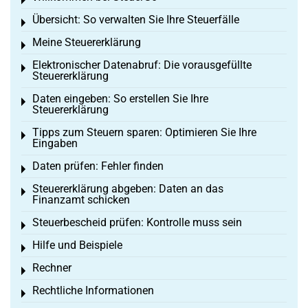
Toggle menu
Übersicht: So verwalten Sie Ihre Steuerfälle
Toggle menu
Meine Steuererklärung
Toggle menu
Elektronischer Datenabruf: Die vorausgefüllte
Toggle menu
Steuererklärung
Daten eingeben: So erstellen Sie Ihre
Toggle menu
Steuererklärung
Tipps zum Steuern sparen: Optimieren Sie Ihre
Toggle menu
Eingaben
Daten prüfen: Fehler finden
Toggle menu
Steuererklärung abgeben: Daten an das
Toggle menu
Finanzamt schicken
Steuerbescheid prüfen: Kontrolle muss sein
Toggle menu
Hilfe und Beispiele
Toggle menu
Rechner
Toggle menu
Rechtliche Informationen
Toggle menu