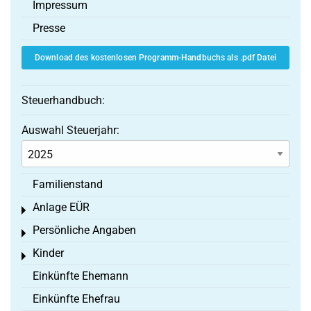
Impressum
Presse
Download des kostenlosen Programm-Handbuchs als .pdf Datei
Steuerhandbuch:
Auswahl Steuerjahr:
Familienstand
Anlage EÜR
Toggle menu
Persönliche Angaben
Toggle menu
Kinder
Toggle menu
Einkünfte Ehemann
Einkünfte Ehefrau