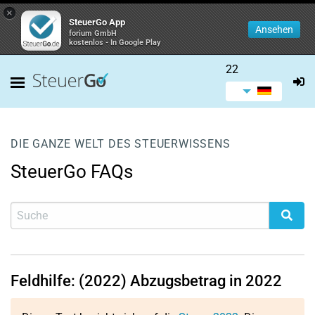
×
SteuerGo App
Ansehen
forium GmbH
kostenlos - In Google Play
22
DIE GANZE WELT DES STEUERWISSENS
SteuerGo FAQs
Feldhilfe: (2022) Abzugsbetrag in 2022