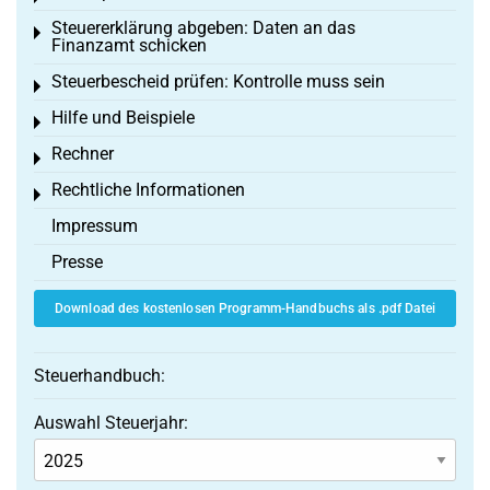
Steuererklärung abgeben: Daten an das
Toggle menu
Finanzamt schicken
Steuerbescheid prüfen: Kontrolle muss sein
Toggle menu
Hilfe und Beispiele
Toggle menu
Rechner
Toggle menu
Rechtliche Informationen
Toggle menu
Impressum
Presse
Download des kostenlosen Programm-Handbuchs als .pdf Datei
Steuerhandbuch:
Auswahl Steuerjahr: