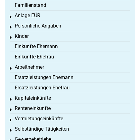
Familienstand
Anlage EÜR
Toggle menu
Persönliche Angaben
Toggle menu
Kinder
Toggle menu
Einkünfte Ehemann
Einkünfte Ehefrau
Arbeitnehmer
Toggle menu
Ersatzleistungen Ehemann
Ersatzleistungen Ehefrau
Kapitaleinkünfte
Toggle menu
Renteneinkünfte
Toggle menu
Vermietungseinkünfte
Toggle menu
Selbständige Tätigkeiten
Toggle menu
Gewerbebetriebe