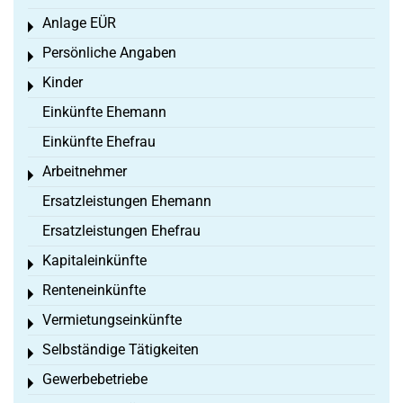
Anlage EÜR
Toggle menu
Persönliche Angaben
Toggle menu
Kinder
Toggle menu
Einkünfte Ehemann
Einkünfte Ehefrau
Arbeitnehmer
Toggle menu
Ersatzleistungen Ehemann
Ersatzleistungen Ehefrau
Kapitaleinkünfte
Toggle menu
Renteneinkünfte
Toggle menu
Vermietungseinkünfte
Toggle menu
Selbständige Tätigkeiten
Toggle menu
Gewerbebetriebe
Toggle menu