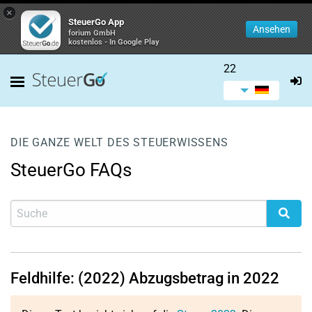
×
SteuerGo App
Ansehen
forium GmbH
kostenlos - In Google Play
22
DIE GANZE WELT DES STEUERWISSENS
SteuerGo FAQs
Feldhilfe: (2022) Abzugsbetrag in 2022