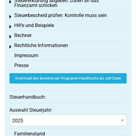
Steuererklärung abgeben: Daten an das
Toggle menu
Finanzamt schicken
Steuerbescheid prüfen: Kontrolle muss sein
Toggle menu
Hilfe und Beispiele
Toggle menu
Rechner
Toggle menu
Rechtliche Informationen
Toggle menu
Impressum
Presse
Download des kostenlosen Programm-Handbuchs als .pdf Datei
Steuerhandbuch:
Auswahl Steuerjahr:
Familienstand