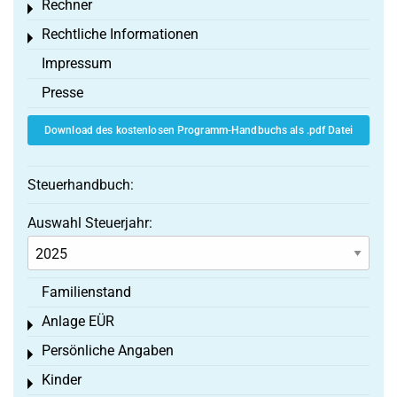
Rechner
Toggle menu
Rechtliche Informationen
Toggle menu
Impressum
Presse
Download des kostenlosen Programm-Handbuchs als .pdf Datei
Steuerhandbuch:
Auswahl Steuerjahr:
Familienstand
Anlage EÜR
Toggle menu
Persönliche Angaben
Toggle menu
Kinder
Toggle menu