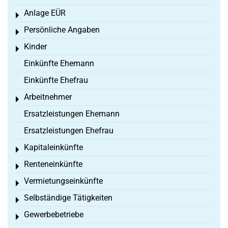
Anlage EÜR
Toggle menu
Persönliche Angaben
Toggle menu
Kinder
Toggle menu
Einkünfte Ehemann
Einkünfte Ehefrau
Arbeitnehmer
Toggle menu
Ersatzleistungen Ehemann
Ersatzleistungen Ehefrau
Kapitaleinkünfte
Toggle menu
Renteneinkünfte
Toggle menu
Vermietungseinkünfte
Toggle menu
Selbständige Tätigkeiten
Toggle menu
Gewerbebetriebe
Toggle menu