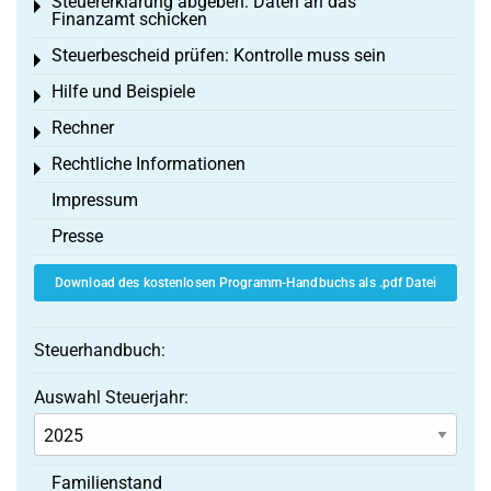
Steuererklärung abgeben: Daten an das
Toggle menu
Finanzamt schicken
Steuerbescheid prüfen: Kontrolle muss sein
Toggle menu
Hilfe und Beispiele
Toggle menu
Rechner
Toggle menu
Rechtliche Informationen
Toggle menu
Impressum
Presse
Download des kostenlosen Programm-Handbuchs als .pdf Datei
Steuerhandbuch:
Auswahl Steuerjahr:
Familienstand